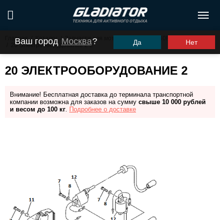
Главная
/
Каталог
/
Запчасти для моторов ПЛМ
/
G40FHS (G40FES)
Ваш город
Москва
?
Да
Нет
/
20 Электрооборудование 2
20 ЭЛЕКТРООБОРУДОВАНИЕ 2
Внимание! Бесплатная доставка до терминала транспортной
компании возможна для заказов на сумму
свыше 10 000 рублей
и весом до 100 кг
.
Подробнее о доставке