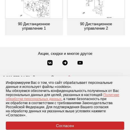
90 Дистанционное
90 Дистанционное
управление 1
управление 2
Акции, скидки и многое другое
Звонки по России
Заказать звонок
8-800-777-84-76
Информируем Вас о том, что сайт обрабатывает персональные
Москва
8 495 181-69-06
данные и использует файлы «cookies».
Мы обязуемся обеспечить конфиденциальность полученных от Вас
персональных данных для целей, указанных в настоящей
Политике
обработки персональных данных
, а также безопасность при
Каталог товаров
О компании
Доставка и оплата
Блог
Отзывы
их обработке в соответствии с требованиями Законодательства
Российской Федерации. Для подтверждения Вашего согласия
Условия рассрочки
Контакты
на обработку данных на указанных выше условиях нажмите
«Согласен».
Согласен
© 2026 «GLADIATOR»