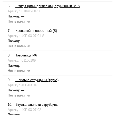
5.
Штифт цилиндрический, пружинный 3*18
Артикул
01041960703
Паркод:
—
Нет в наличии
7.
Кронштейн поворотный (S)
Артикул
40F-03.07.01-S
Паркод:
—
Нет в наличии
8.
Тавотница М6
Артикул
01100109
Паркод:
—
Нет в наличии
9.
Шпилька струбцины (труба)
Артикул
40F-03.04
Паркод:
—
Нет в наличии
10.
Втулка шпильки струбцины
Артикул
40F-03.07.02
Паркод:
—