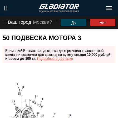
Главная
/
Каталог
/
Запчасти для моторов ПЛМ
/
G40FHS (G40FES)
Ваш город
Москва
?
Да
Нет
/
50 Подвеска мотора 3
50 ПОДВЕСКА МОТОРА 3
Внимание! Бесплатная доставка до терминала транспортной
компании возможна для заказов на сумму
свыше 10 000 рублей
и весом до 100 кг
.
Подробнее о доставке