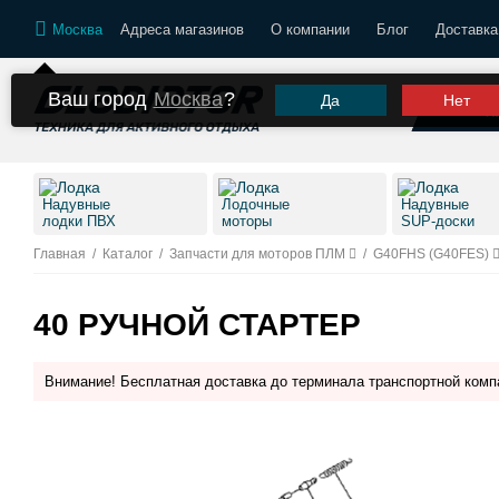
Москва
Адреса магазинов
О компании
Блог
Доставка
Ваш город
Москва
?
Да
Нет
К
Надувные
Лодочные
Надувные
лодки ПВХ
моторы
SUP-доски
Главная
/
Каталог
/
Запчасти для моторов ПЛМ
/
G40FHS (G40FES)
40 РУЧНОЙ СТАРТЕР
Внимание! Бесплатная доставка до терминала транспортной комп