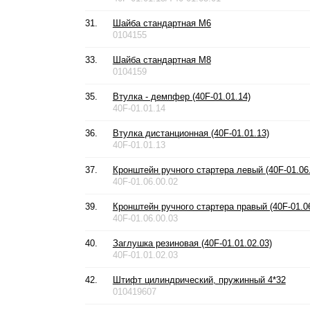
31.
Шайба стандартная М6
0104155
33.
Шайба стандартная М8
0104159
35.
Втулка - демпфер (40F-01.01.14)
40F-01.01.14
36.
Втулка дистанционная (40F-01.01.13)
40F-01.01.13
37.
Кронштейн ручного стартера левый (40F-01.06.
40F-01.06.00.02
39.
Кронштейн ручного стартера правый (40F-01.06
40F-01.06.00.03
40.
Заглушка резиновая (40F-01.01.02.03)
40F-01.01.02.03
42.
Штифт цилиндрический, пружинный 4*32
010419607