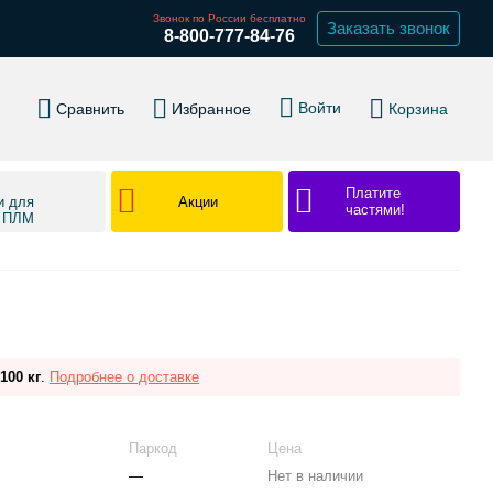
Звонок по России бесплатно
Заказать звонок
8-800-777-84-76
Войти
Сравнить
Избранное
Корзина
Платите
Акции
и для
частями!
в ПЛМ
100 кг
.
Подробнее о доставке
Паркод
Цена
—
Нет в наличии