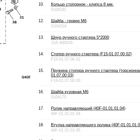
10.
Кольцо стопорное - клипса 8 мм.
0104181
12.
Шайба - гровер М6
0104154
13.
Шнур ручного стартера 5*2000
15A-400018
14.
Стопор ручного стартера (F15-01.07.00.02)
F15-01.07.00.02
15.
Пружина стопора ручного стартера (торсионная
01.07.00.03)
F15-01.07.00.03
16.
Шайба кузовная М6
0104175
17.
Ролик направляющий (40F-01.01.01.04)
40F-01.01.01.04
18.
Втулка направляющего ролика (40F-01.01.01.0
40F-01.01.01.05