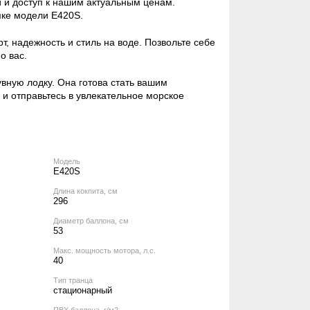
и и доступ к нашим актуальным ценам.
пке модели E420S.
, надежность и стиль на воде. Позвольте себе
о вас.
вную лодку. Она готова стать вашим
и отправьтесь в увлекательное морское
Модель
E420S
Длина кокпита, см
296
Диаметр баллона, см
53
Макс. мощность мотора, л.с.
40
Тип транца
стационарный
ПВХ баллона, г/м2