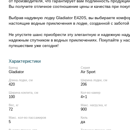
от производителя, что гарантирует вам подлинность продукци
Вы получите отличное соотношение цены и качества при поку
Выбрав надувную лодку Gladiator E420S, вы выбираете комфорт
настоящие водные приключения в лодке, созданной с заботой 
Не упустите шанс приобрести эту элегантную и надежную наду
надежным спутником в водных приключениях. Покупайте у нас 
путешествие уже сегодня!
Характеристики
Бренд
Серия
Gladiator
Air Sport
Длина лодки, см
Ширина лодки, см
420
206
Ширина кокпита, см
Кол‑во камер
100
4+1
Вес, кг
Макс. нагрузка, кг
72
900
Макс. кол‑во пассажиров
Киль
5
да
Высота транца, мм
Толщина транца, мм