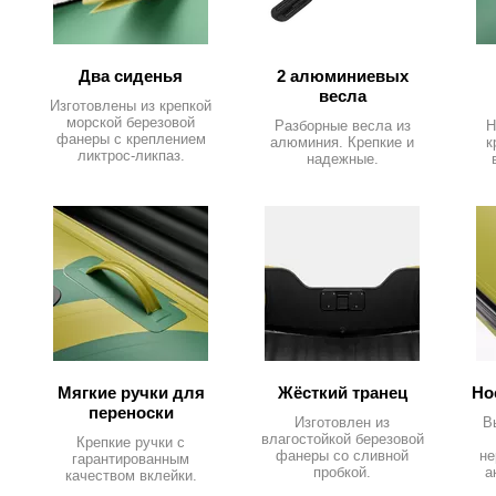
Два сиденья
2 алюминиевых
весла
Изготовлены из крепкой
морской березовой
Разборные весла из
Н
фанеры с креплением
алюминия. Крепкие и
к
ликтрос-ликпаз.
надежные.
Мягкие ручки для
Жёсткий транец
Но
переноски
Изготовлен из
В
влагостойкой березовой
Крепкие ручки с
фанеры со сливной
не
гарантированным
пробкой.
а
качеством вклейки.