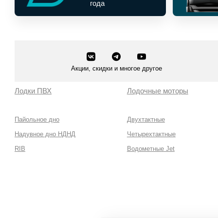
года
Акции, скидки и многое другое
Лодки ПВХ
Лодочные моторы
Пайольное дно
Двухтактные
Надувное дно НДНД
Четырехтактные
RIB
Водометные Jet