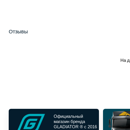
Отзывы
На д
Официальный
магазин бренда
GLADIATOR ® с 2016