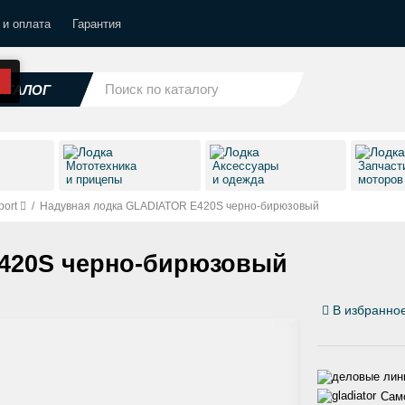
 и оплата
Гарантия
АТАЛОГ
Мототехника
Аксессуары
Запчаст
и прицепы
и одежда
моторо
port
/
Надувная лодка GLADIATOR E420S черно-бирюзовый
420S черно-бирюзовый
В избранно
Само