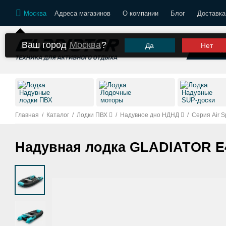
Москва
Адреса магазинов
О компании
Блог
Доставка
Ваш город
Москва
?
Да
Нет
К
Надувные
Лодочные
Надувные
лодки ПВХ
моторы
SUP-доски
Главная
/
Каталог
/
Лодки ПВХ
/
Надувное дно НДНД
/
Серия Air S
Надувная лодка GLADIATOR E