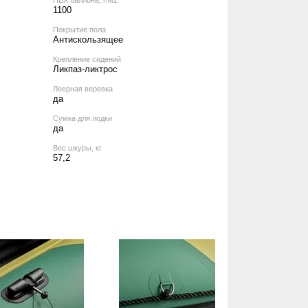
1100
Покрытие пола
Антискользящее
Крепление сидений
Ликпаз-ликтрос
Леерная веревка
да
Сумка для лодки
да
Вес шкуры, кг
57,2