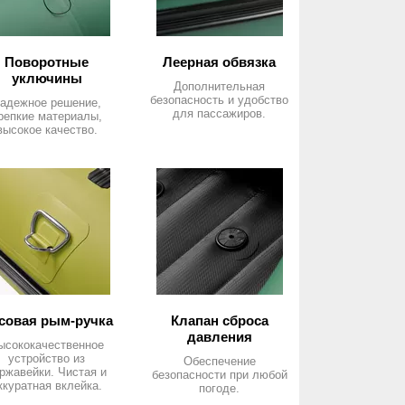
Поворотные
Леерная обвязка
уключины
Дополнительная
безопасность и удобство
адежное решение,
для пассажиров.
репкие материалы,
высокое качество.
совая рым-ручка
Клапан сброса
давления
ысококачественное
устройство из
Обеспечение
ржавейки. Чистая и
безопасности при любой
ккуратная вклейка.
погоде.