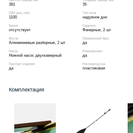
381
35
ПВХ дна, г/м2
Тип пола
1100
надувное дно
Броня
Сиденья
отсутствует
Фанерные, 2 шт
Весла
Привальный брус
Алюминиевые разборные, 2 шт
да
Насос
Ремкомплект
Ножной насос двухкамерный
да
Паспорт изделия
Носовая ручка
да
пластиковая
Комплектация