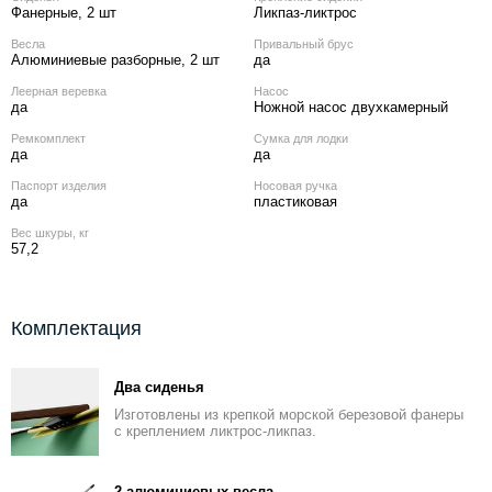
Фанерные, 2 шт
Ликпаз-ликтрос
Весла
Привальный брус
Алюминиевые разборные, 2 шт
да
Леерная веревка
Насос
да
Ножной насос двухкамерный
Ремкомплект
Сумка для лодки
да
да
Паспорт изделия
Носовая ручка
да
пластиковая
Вес шкуры, кг
57,2
Комплектация
Два сиденья
Изготовлены из крепкой морской березовой фанеры
с креплением ликтрос-ликпаз.
2 алюминиевых весла