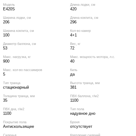
Модель
Длина лодки, см
E420S
420
Ширина лодки, см
Длина кокпита, см
206
296
Ширина кокпита, см
Кол‑во камер
100
4+1
Диаметр баллона, см
Вес, кг
53
72
Макс. нагрузка, кг
Макс. мощность мотора, л.с.
900
40
Макс. кол‑во пассажиров
Киль
5
да
Тип транца
Высота транца, мм
стационарный
381
Толщина транца, мм
ПВХ баллона, г/м2
35
1100
ПВХ дна, г/м2
Тип пола
1100
надувное дно
Покрытие пола
Броня
Антискользящее
отсутствует
Сиденья
Крепление сидений