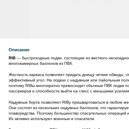
Описание
RIB
— быстроходные лодки, состоящие из жесткого нескладно
многокамерных баллонов из ПВХ.
Жесткость каркаса позволяет придать днищу четкие обводы, ч
эффективный угол. На лодках с надувным или пайольным поло
поэтому RIBы многократно превосходят обычные ПВХ лодки по
пассажиров и способности выйти на глисс с меньшими усилия
Надувные борта позволяют RIBу пришвартоваться в любом мест
Они состоят из нескольких надувных баллонов, что гарантиру
плавсредства. Поэтому большинство спасательных операций и
Их активно используют военные и спасатели.