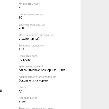
Количество мест
7
Ширина кокпита, см
80
Диаметр баллона, см
730
Макс. мощность мотора, л.с.
стационарный
Толщина транца, мм
1100
Покрытие пола
по килю
Крепление сидений
Алюминиевые разборные, 2 шт
Клапан избыточного давления
боковые и на корме
Насос
й
да
Носовая ручка
2 шт
Транспортировочное кольцо