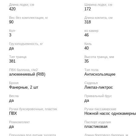
Длина лодки, см
Ширина лодки, см
420
172
Вес без комплектации, кг
Длина кокпита, см
90
318
Кол‑
во камер
3
46
Грузоподъемность, кг
Киль
да
40
Тип транца
Высота транца, мм
381
35
ПВХ баллона, г/м2
Тип пола
алюминиевый (RIB)
Антискользящее
Броня
Сиденья
Фанерные, 2 шт
Ликпаз-ликтрос
Весла
Привальный брус
да
да
Ручки буксировочные, пластик
Ручки пассажирские
ПВХ
Ножной насос однокамерны
Ремкомплект
Паспорт изделия
да
пластиковая
Площадка под датчик эхолота
Длина бортового баллона, м