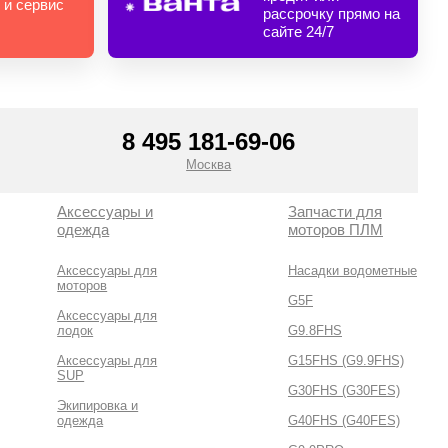
 и сервис
рассрочку прямо на
сайте 24/7
8 495 181-69-06
Москва
Аксессуары и
Запчасти для
одежда
моторов ПЛМ
Аксессуары для
Насадки водометные
моторов
G5F
Аксессуары для
лодок
G9.8FHS
Аксессуары для
G15FHS (G9.9FHS)
SUP
G30FHS (G30FES)
Экипировка и
одежда
G40FHS (G40FES)