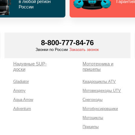
в любой регион
Гарантия
России
8-800-777-84-76
Звонки по России
Заказать звонок
Надувные SUP-
Мототехника и
доски
прицепы
Gladiator
Квадроциклы ATV
Anomy
Мотовездеходы UTV
Aqua Arrow
Снегоходы
Adventum
Мотобуксировщики
Мотоциклы
Прицепы