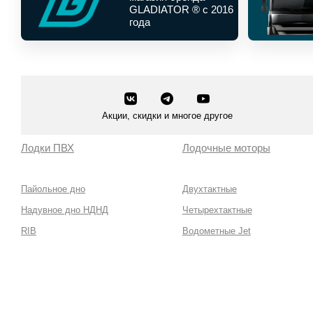
GLADIATOR ® с 2016
года
Акции, скидки и многое другое
Лодки ПВХ
Лодочные моторы
Пайольное дно
Двухтактные
Надувное дно НДНД
Четырехтактные
RIB
Водометные Jet