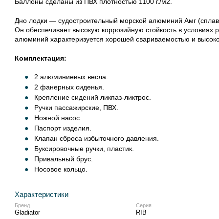
Баллоны сделаны из ПВХ плотностью 1100 г./м2.
Дно лодки — судостроительный морской алюминий Амг (сплав
Он обеспечивает высокую коррозийную стойкость в условиях р
алюминий характеризуется хорошей свариваемостью и высоко
Комплектация:
2 алюминиевых весла.
2 фанерных сиденья.
Крепление сидений
ликпаз-ликтрос
.
Ручки пассажирские, ПВХ.
Ножной насос.
Паспорт изделия.
Клапан сброса избыточного давления.
Буксировочные ручки, пластик.
Привальный брус.
Носовое кольцо.
Характеристики
Бренд
Серия
Gladiator
RIB