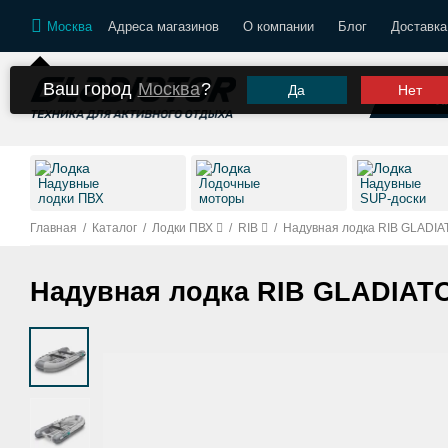
Москва
Адреса магазинов
О компании
Блог
Доставка
Ваш город
Москва
?
Да
Нет
К
Надувные
Лодочные
Надувные
лодки ПВХ
моторы
SUP-доски
Главная
/
Каталог
/
Лодки ПВХ
/
RIB
/
Надувная лодка RIB GLADIA
Надувная лодка RIB GLADIATO