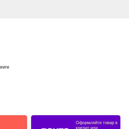
огите
Оформляйте товар в
кредит или