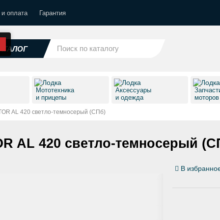
 и оплата
Гарантия
АТАЛОГ
Мототехника
Аксессуары
Запчаст
и прицепы
и одежда
моторо
TOR AL 420 светло-темносерый (СПб)
R AL 420 светло-темносерый (С
В избранно