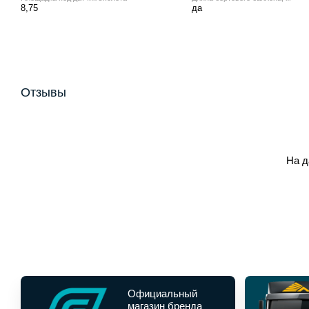
8,75
да
Отзывы
На д
Официальный
магазин бренда