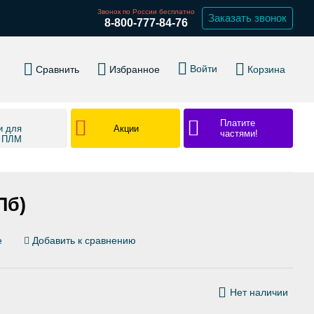
Звонок по России бесплатно
Заказать звонок
8-800-777-84-76
Войти
Сравнить
Избранное
Корзина
Платите
Акции
и для
частями!
в ПЛМ
Пб)
е
Добавить к сравнению
Нет наличии