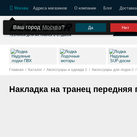
Москва
Адреса магазинов
О компании
Блог
Доставка
Ваш город
Москва
?
Да
Нет
К
Надувные
Лодочные
Надувные
лодки ПВХ
моторы
SUP-доски
Главная
/
Каталог
/
Аксессуары и одежда
/
Аксессуары для лодок
/
Накладка на транец передняя