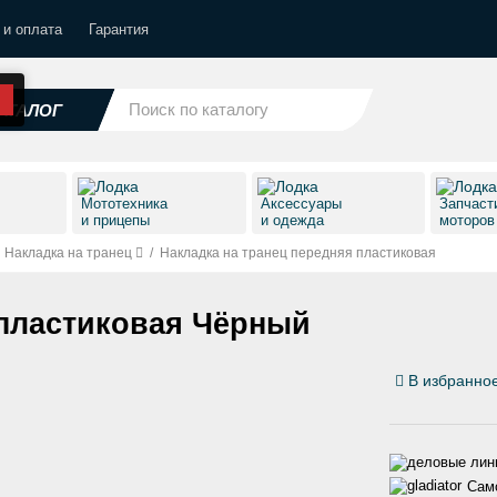
 и оплата
Гарантия
АТАЛОГ
Мототехника
Аксессуары
Запчаст
и прицепы
и одежда
моторо
Накладка на транец
/
Накладка на транец передняя пластиковая
 пластиковая Чёрный
В избранно
Само