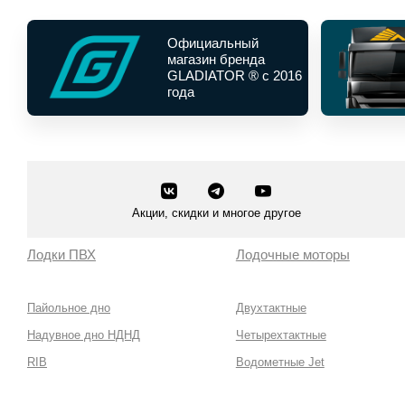
Официальный
магазин бренда
GLADIATOR ® с 2016
года
Акции, скидки и многое другое
Лодки ПВХ
Лодочные моторы
Пайольное дно
Двухтактные
Надувное дно НДНД
Четырехтактные
RIB
Водометные Jet