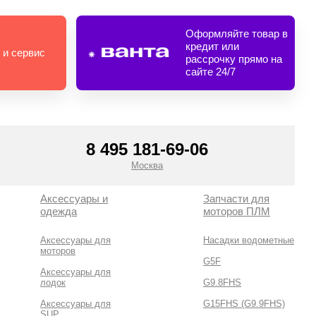
Оформляйте товар в
кредит или
 и сервис
рассрочку прямо на
сайте 24/7
8 495 181-69-06
Москва
Аксессуары и
Запчасти для
одежда
моторов ПЛМ
Аксессуары для
Насадки водометные
моторов
G5F
Аксессуары для
лодок
G9.8FHS
Аксессуары для
G15FHS (G9.9FHS)
SUP