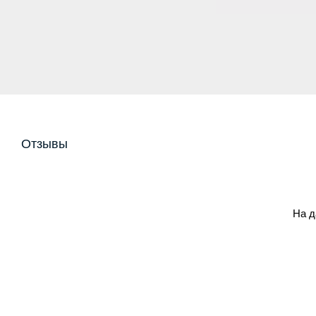
Отзывы
На д