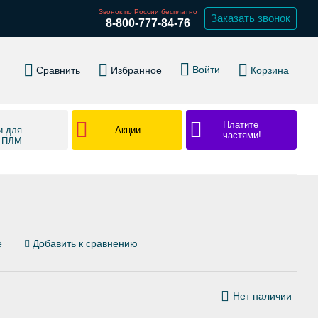
Звонок по России бесплатно
Заказать звонок
8-800-777-84-76
Войти
Сравнить
Избранное
Корзина
Платите
Акции
и для
частями!
в ПЛМ
е
Добавить к сравнению
Нет наличии