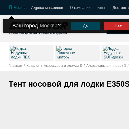
Москва
Адреса магазинов
О компании
Блог
Доставка
Ваш город
Москва
?
Да
Нет
К
Надувные
Лодочные
Надувные
лодки ПВХ
моторы
SUP-доски
Главная
/
Каталог
/
Аксессуары и одежда
/
Аксессуары для лодок
/
Тент носовой для лодки E350