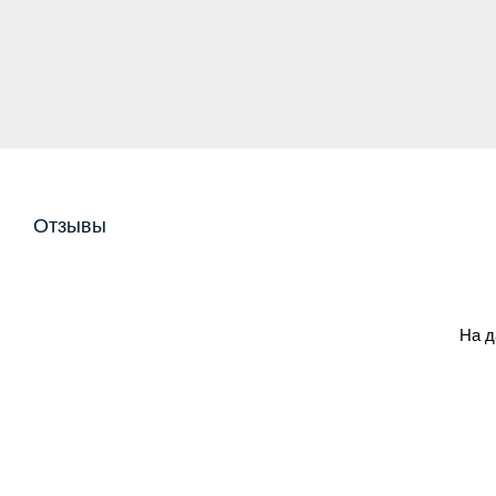
Отзывы
На д