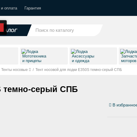
 и оплата
Гарантия
АТАЛОГ
Мототехника
Аксессуары
Запчаст
и прицепы
и одежда
моторо
Тенты носовые
/
Тент носовой для лодки E350S темно-серый СПБ
S темно-серый СПБ
В избранно