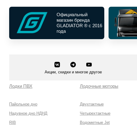
Официальный
магазин бренда
GLADIATOR ® с 2016
года
Акции, скидки и многое другое
Лодки ПВХ
Лодочные моторы
Пайольное дно
Двухтактные
Надувное дно НДНД
Четырехтактные
RIB
Водометные Jet