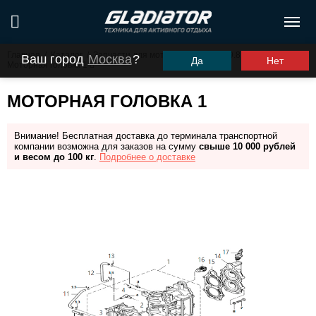
Главная
/
Каталог
/
Запчасти для моторов ПЛМ
/
G9.8FHS
/
Ваш город
Москва
?
Да
Нет
Моторная головка 1
МОТОРНАЯ ГОЛОВКА 1
Внимание! Бесплатная доставка до терминала транспортной
компании возможна для заказов на сумму
свыше 10 000 рублей
и весом до 100 кг
.
Подробнее о доставке