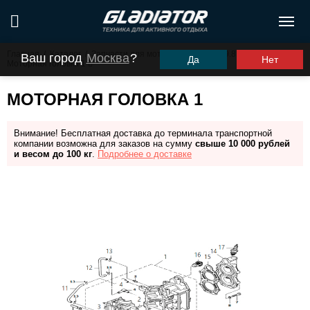
Главная
/
Каталог
/
Запчасти для моторов ПЛМ
/
G9.8FHS
/
Ваш город
Москва
?
Да
Нет
Моторная головка 1
МОТОРНАЯ ГОЛОВКА 1
Внимание! Бесплатная доставка до терминала транспортной
компании возможна для заказов на сумму
свыше 10 000 рублей
и весом до 100 кг
.
Подробнее о доставке