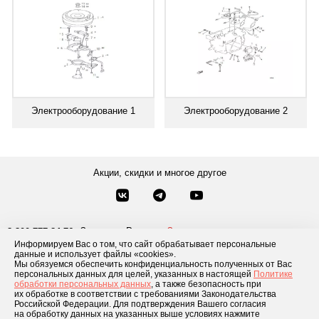
Электрооборудование 1
Электрооборудование 2
Акции, скидки и многое другое
Звонки по России
Заказать звонок
8-800-777-84-76
Информируем Вас о том, что сайт обрабатывает персональные
Москва
8 495 181-69-06
данные и использует файлы «cookies».
Мы обязуемся обеспечить конфиденциальность полученных от Вас
персональных данных для целей, указанных в настоящей
Политике
обработки персональных данных
, а также безопасность при
Каталог товаров
О компании
Доставка и оплата
Блог
Отзывы
их обработке в соответствии с требованиями Законодательства
Российской Федерации. Для подтверждения Вашего согласия
Условия рассрочки
Контакты
на обработку данных на указанных выше условиях нажмите