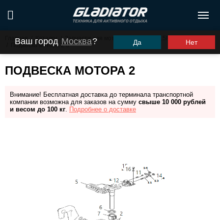
Главная
/
Каталог
/
Запчасти для моторов ПЛМ
/
G15FHS (G9.9FHS)
Ваш город
Москва
?
Да
Нет
/
Подвеска мотора 2
ПОДВЕСКА МОТОРА 2
Внимание! Бесплатная доставка до терминала транспортной
компании возможна для заказов на сумму
свыше 10 000 рублей
и весом до 100 кг
.
Подробнее о доставке