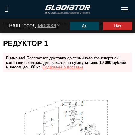
Главная
/
Каталог
/
Запчасти для моторов ПЛМ
/
G15FHS (G9.9FHS)
Ваш город
Москва
?
Да
Нет
/
Редуктор 1
РЕДУКТОР 1
Внимание! Бесплатная доставка до терминала транспортной
компании возможна для заказов на сумму
свыше 10 000 рублей
и весом до 100 кг
.
Подробнее о доставке