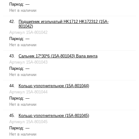
Паркод:
—
Нет в наличии
42.
Подшипник игольчатый HK1712 HK172312 (15A-
801042)
Артикул
15A-801042
Паркод:
—
Нет в наличии
43.
Сальник 17*30*6 (15A-801043) Вала винта
Артикул
15A-801043
Паркод:
—
Нет в наличии
44.
Кольцо уплотнительное (15A-801044)
Артикул
15A-801044
Паркод:
—
Нет в наличии
45.
Кольцо уплотнительное (15A-801045)
Артикул
15A-801045
Паркод:
—
Нет в наличии