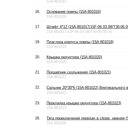
15A-801015
16.
Основание помпы (15A-801016)
15A-801016
17.
Штифт 4*12 (15A-801017/15F-06.03.08/T30-06.0
15A-801017/15F-06.03.08/T30-06.00.16
19.
Пластина корпуса помпы (15A-801019)
15A-801019
20.
Крышка редуктора (15A-801020)
15A-801020
21.
Подшипник скольжения (15A-801021)
15A-801021
22.
Сальник 20*30*6 (15A-801022) Вертикального 
15A-801022
23.
Прокладка крышки редуктора (15A-801023)
15A-801023
26.
Тяга переключения передач в сборе, нижняя (S
15A-801026