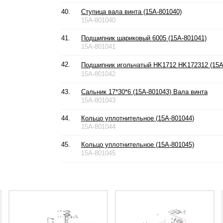
40.
Ступица вала винта (15A-801040)
15A-801040
41.
Подшипник шариковый 6005 (15A-801041)
15A-801041
42.
Подшипник игольчатый HK1712 HK172312 (15A
15A-801042
43.
Сальник 17*30*6 (15A-801043) Вала винта
15A-801043
44.
Кольцо уплотнительное (15A-801044)
15A-801044
45.
Кольцо уплотнительное (15A-801045)
15A-801045