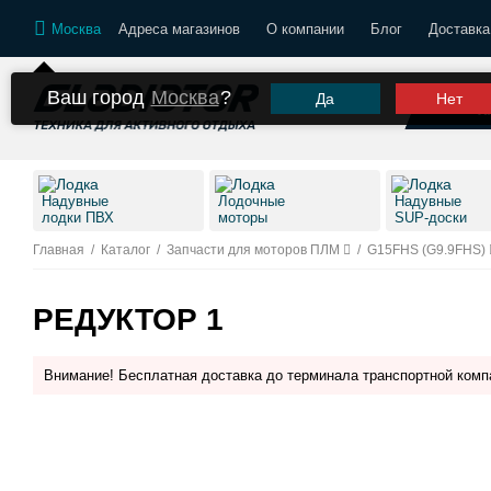
Москва
Адреса магазинов
О компании
Блог
Доставка
Ваш город
Москва
?
Да
Нет
К
Надувные
Лодочные
Надувные
лодки ПВХ
моторы
SUP-доски
Главная
/
Каталог
/
Запчасти для моторов ПЛМ
/
G15FHS (G9.9FHS)
РЕДУКТОР 1
Внимание! Бесплатная доставка до терминала транспортной комп