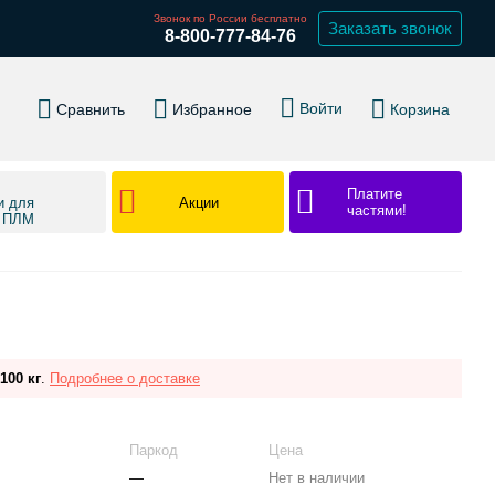
Звонок по России бесплатно
Заказать звонок
8-800-777-84-76
Войти
Сравнить
Избранное
Корзина
Платите
Акции
и для
частями!
в ПЛМ
100 кг
.
Подробнее о доставке
Паркод
Цена
—
Нет в наличии