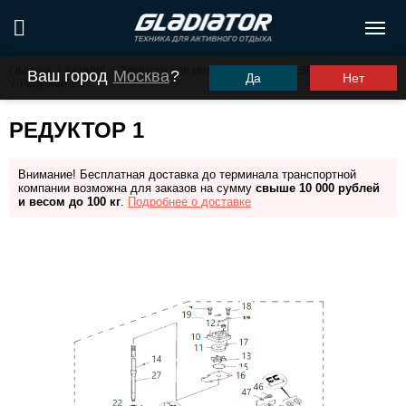
Главная
/
Каталог
/
Запчасти для моторов ПЛМ
/
G15FHS (G9.9FHS)
Ваш город
Москва
?
Да
Нет
/
Редуктор 1
РЕДУКТОР 1
Внимание! Бесплатная доставка до терминала транспортной
компании возможна для заказов на сумму
свыше 10 000 рублей
и весом до 100 кг
.
Подробнее о доставке