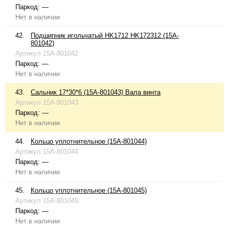
Паркод:
—
Нет в наличии
42.
Подшипник игольчатый HK1712 HK172312 (15A-
801042)
Артикул
15A-801042
Паркод:
—
Нет в наличии
43.
Сальник 17*30*6 (15A-801043) Вала винта
Артикул
15A-801043
Паркод:
—
Нет в наличии
44.
Кольцо уплотнительное (15A-801044)
Артикул
15A-801044
Паркод:
—
Нет в наличии
45.
Кольцо уплотнительное (15A-801045)
Артикул
15A-801045
Паркод:
—
Нет в наличии