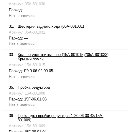
Артикул
05A-801030
Паркод:
—
Нет в наличии
31.
Шестерня заднего хода (05A-801031)
Артикул
05A-801031
Паркод:
—
Нет в наличии
33.
Кольцо уплотнительное (15A-801015)/(05A-801033)
Крышки помпы
Артикул
15A-801015
Паркод:
F9.9-06.02.00.05
Нет в наличии
35.
Пробка редуктора
Артикул
15A-801008
Паркод:
15F-06.01.03
Нет в наличии
36.
Прокладка пробки редуктора (T20-06.00.43/15A-
801009)
Артикул
15A-801009
Паркод:
15F-06.01.04