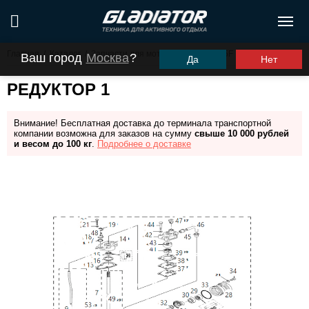
Главная
/
Каталог
/
Запчасти для моторов ПЛМ
/
G5F
/
Редуктор 1
Ваш город
Москва
?
Да
Нет
РЕДУКТОР 1
Внимание! Бесплатная доставка до терминала транспортной
компании возможна для заказов на сумму
свыше 10 000 рублей
и весом до 100 кг
.
Подробнее о доставке