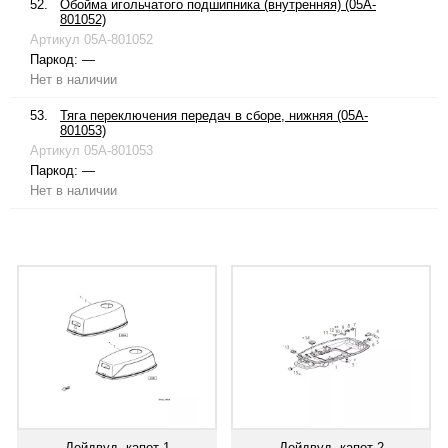
52.
Обойма игольчатого подшипника (внутренняя) (05A-
801052)
Артикул
05A-801052
Паркод:
—
Нет в наличии
53.
Тяга переключения передач в сборе, нижняя (05A-
801053)
Артикул
05A-801053
Паркод:
—
Нет в наличии
Дейдвуд, капот 1
Дейдвуд, капот 2