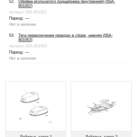
52.
Обойма игольчатого подшипника (внутренняя) (05A-
801052)
Артикул
05A-801052
Паркод:
—
Нет в наличии
53.
Тяга переключения передач в сборе, нижняя (05A-
801053)
Артикул
05A-801053
Паркод:
—
Нет в наличии
Дейдвуд, капот 1
Дейдвуд, капот 2