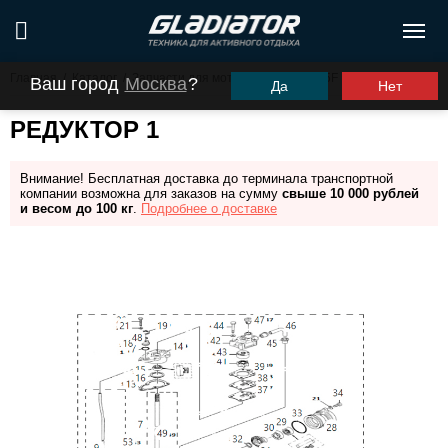
Главная
/
Каталог
/
Запчасти для моторов ПЛМ
/
G5F
/
Редуктор 1
Ваш город
Москва
?
Да
Нет
РЕДУКТОР 1
Внимание! Бесплатная доставка до терминала транспортной
компании возможна для заказов на сумму
свыше 10 000 рублей
и весом до 100 кг
.
Подробнее о доставке