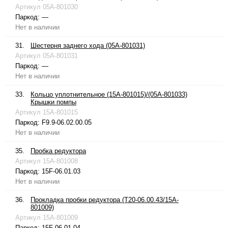
Артикул
05A-801030
Паркод:
—
Нет в наличии
31.
Шестерня заднего хода (05A-801031)
Артикул
05A-801031
Паркод:
—
Нет в наличии
33.
Кольцо уплотнительное (15A-801015)/(05A-801033)
Крышки помпы
Артикул
15A-801015
Паркод:
F9.9-06.02.00.05
Нет в наличии
35.
Пробка редуктора
Артикул
15A-801008
Паркод:
15F-06.01.03
Нет в наличии
36.
Прокладка пробки редуктора (T20-06.00.43/15A-
801009)
Артикул
15A-801009
Паркод:
15F-06.01.04