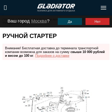
Главная
/
Каталог
/
Запчасти для моторов ПЛМ
/
G5F
/
Ваш город
Москва
?
Да
Нет
Ручной стартер
РУЧНОЙ СТАРТЕР
Внимание! Бесплатная доставка до терминала транспортной
компании возможна для заказов на сумму
свыше 10 000 рублей
и весом до 100 кг
.
Подробнее о доставке