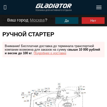
Главная
/
Каталог
/
Запчасти для моторов ПЛМ
/
G5F
/
Ваш город
Москва
?
Да
Нет
Ручной стартер
РУЧНОЙ СТАРТЕР
Внимание! Бесплатная доставка до терминала транспортной
компании возможна для заказов на сумму
свыше 10 000 рублей
и весом до 100 кг
.
Подробнее о доставке