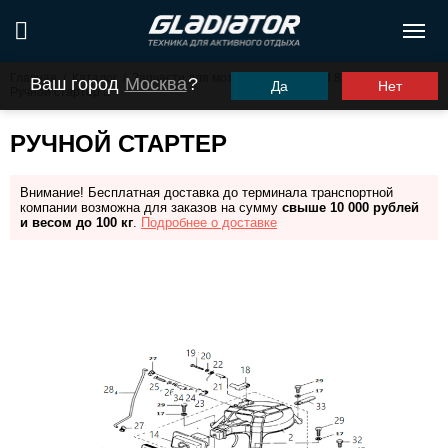
Главная
/
Каталог
/
Запчасти для моторов ПЛМ
/
G9.8FHS
/
Ваш город
Москва
?
Да
Нет
Ручной стартер
РУЧНОЙ СТАРТЕР
Внимание! Бесплатная доставка до терминала транспортной
компании возможна для заказов на сумму
свыше 10 000 рублей
и весом до 100 кг
.
Подробнее о доставке