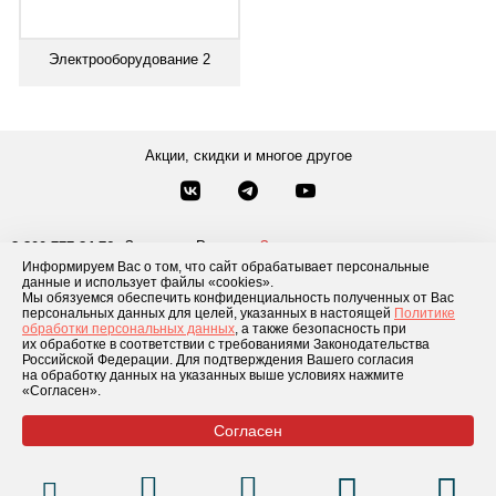
Электрооборудование 2
Акции, скидки и многое другое
Звонки по России
Заказать звонок
8-800-777-84-76
Информируем Вас о том, что сайт обрабатывает персональные
Москва
8 495 181-69-06
данные и использует файлы «cookies».
Мы обязуемся обеспечить конфиденциальность полученных от Вас
персональных данных для целей, указанных в настоящей
Политике
обработки персональных данных
, а также безопасность при
Каталог товаров
О компании
Доставка и оплата
Блог
Отзывы
их обработке в соответствии с требованиями Законодательства
Российской Федерации. Для подтверждения Вашего согласия
Условия рассрочки
Контакты
на обработку данных на указанных выше условиях нажмите
«Согласен».
Согласен
© 2026 «GLADIATOR»