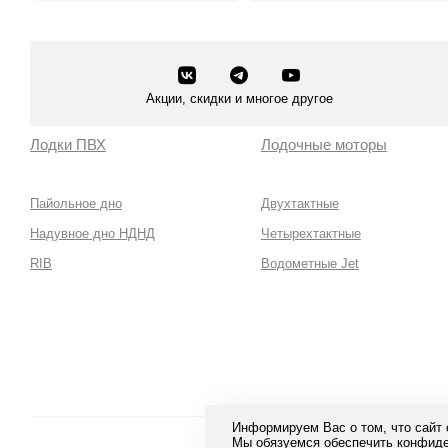
Смотреть все
Смотреть все
Акции, скидки и многое другое
Лодки ПВХ
Лодочные моторы
Пайольное дно
Двухтактные
Надувное дно НДНД
Четырехтактные
RIB
Водометные Jet
Информируем Вас о том, что сайт
Мы обязуемся обеспечить конфиде
Безопа