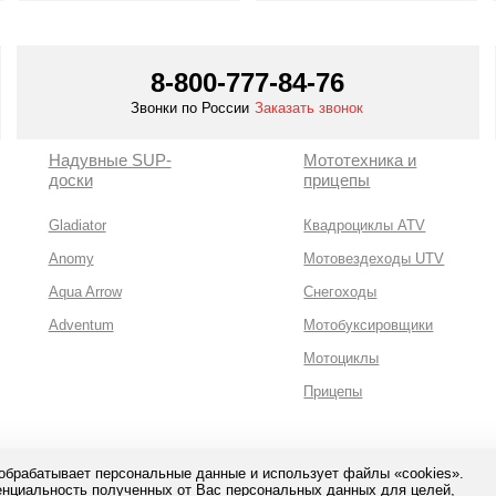
Смотреть все
Смотреть все
8-800-777-84-76
Звонки по России
Заказать звонок
Надувные SUP-
Мототехника и
доски
прицепы
Gladiator
Квадроциклы ATV
Anomy
Мотовездеходы UTV
Aqua Arrow
Снегоходы
Adventum
Мотобуксировщики
Мотоциклы
Прицепы
 обрабатывает персональные данные и использует файлы «cookies».
нциальность полученных от Вас персональных данных для целей,
сная оплата с помощью