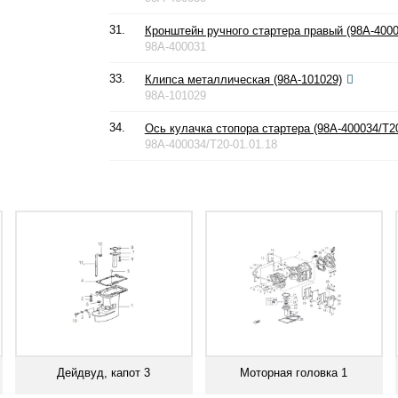
31.
Кронштейн ручного стартера правый (98A-4000
98A-400031
33.
Клипса металлическая (98A-101029)
98A-101029
34.
Ось кулачка стопора стартера (98A-400034/T20
98A-400034/T20-01.01.18
Дейдвуд, капот 3
Моторная головка 1