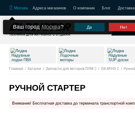
Москва
Адреса магазинов
О компании
Блог
Доставка
Ваш город
Москва
?
Да
Нет
К
Надувные
Лодочные
Надувные
лодки ПВХ
моторы
SUP-доски
Главная
/
Каталог
/
Запчасти для моторов ПЛМ
/
G9.8FHS
/
Ручно
РУЧНОЙ СТАРТЕР
Внимание! Бесплатная доставка до терминала транспортной комп