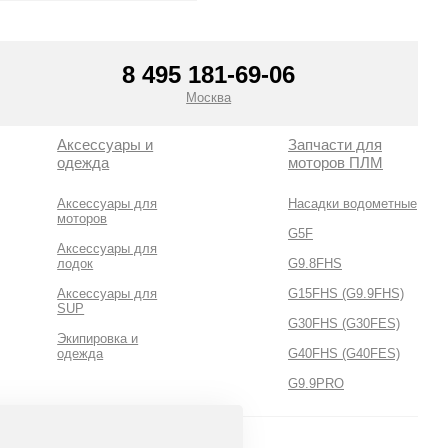
Смотреть все
8 495 181-69-06
Москва
Аксессуары и
Запчасти для
одежда
моторов ПЛМ
Аксессуары для
Насадки водометные
моторов
G5F
Аксессуары для
лодок
G9.8FHS
Аксессуары для
G15FHS (G9.9FHS)
SUP
G30FHS (G30FES)
Экипировка и
одежда
G40FHS (G40FES)
G9.9PRO