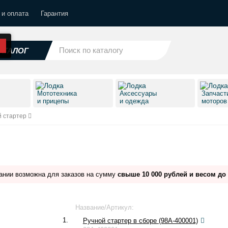
 и оплата
Гарантия
АТАЛОГ
Мототехника
Аксессуары
Запчаст
и прицепы
и одежда
моторо
й стартер
ании возможна для заказов на сумму
свыше 10 000 рублей и весом до 
Название/Артикул:
1.
Ручной стартер в сборе (98A-400001)