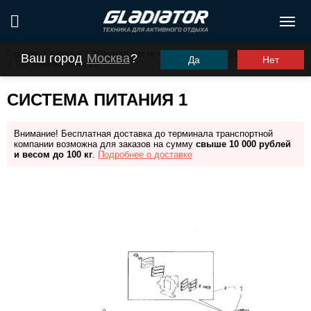
Главная
/
Каталог
/
Запчасти для моторов ПЛМ
/
G15FHS (G9.9FHS)
Ваш город
Москва
?
Да
Нет
/
Система питания 1
СИСТЕМА ПИТАНИЯ 1
Внимание! Бесплатная доставка до терминала транспортной
компании возможна для заказов на сумму
свыше 10 000 рублей
и весом до 100 кг
.
Подробнее о доставке