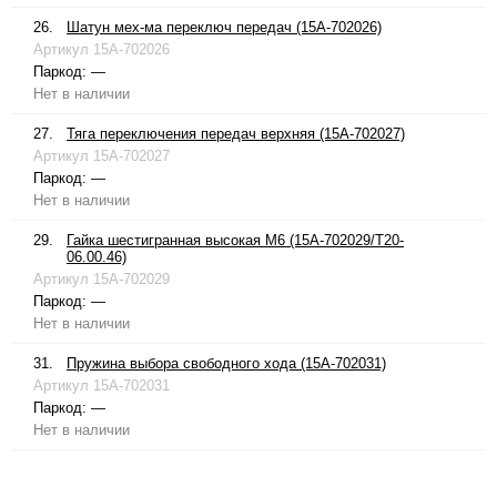
26.
Шатун мех-ма переключ передач (15A-702026)
Артикул
15A-702026
Паркод:
—
Нет в наличии
27.
Тяга переключения передач верхняя (15A-702027)
Артикул
15A-702027
Паркод:
—
Нет в наличии
29.
Гайка шестигранная высокая М6 (15A-702029/T20-
06.00.46)
Артикул
15A-702029
Паркод:
—
Нет в наличии
31.
Пружина выбора свободного хода (15A-702031)
Артикул
15A-702031
Паркод:
—
Нет в наличии