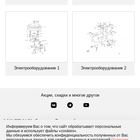
Электрооборудование 1
Электрооборудование 2
Акции, скидки и многое другое
Звонки по России
Заказать звонок
8-800-777-84-76
Информируем Вас о том, что сайт обрабатывает персональные
Москва
8 495 181-69-06
данные и использует файлы «cookies».
Мы обязуемся обеспечить конфиденциальность полученных от Вас
персональных данных для целей, указанных в настоящей
Политике