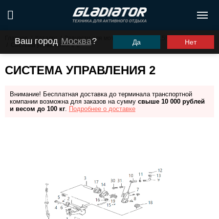
Главная
/
Каталог
/
Запчасти для моторов ПЛМ
/
G15FHS (G9.9FHS)
Ваш город
Москва
?
Да
Нет
/
Система управления 2
СИСТЕМА УПРАВЛЕНИЯ 2
Внимание! Бесплатная доставка до терминала транспортной
компании возможна для заказов на сумму
свыше 10 000 рублей
и весом до 100 кг
.
Подробнее о доставке