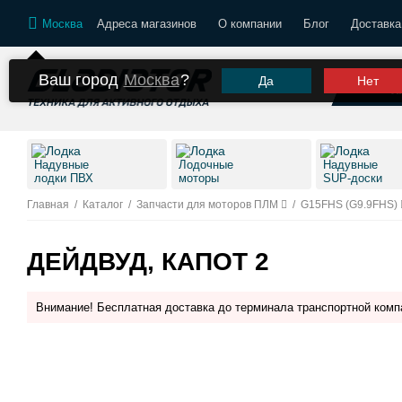
Москва
Адреса магазинов
О компании
Блог
Доставка
Ваш город
Москва
?
Да
Нет
К
Надувные
Лодочные
Надувные
лодки ПВХ
моторы
SUP-доски
Главная
/
Каталог
/
Запчасти для моторов ПЛМ
/
G15FHS (G9.9FHS)
ДЕЙДВУД, КАПОТ 2
Внимание! Бесплатная доставка до терминала транспортной комп