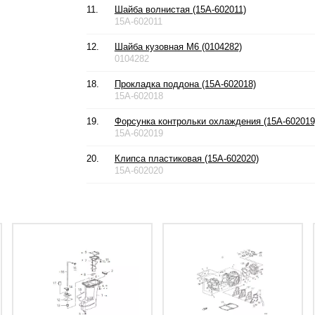
11.
Шайба волнистая (15A-602011)
15A-602011
12.
Шайба кузовная М6 (0104282)
0104282
18.
Прокладка поддона (15A-602018)
15A-602018
19.
Форсунка контрольки охлаждения (15A-602019
15A-602019
20.
Клипса пластиковая (15A-602020)
15A-602020