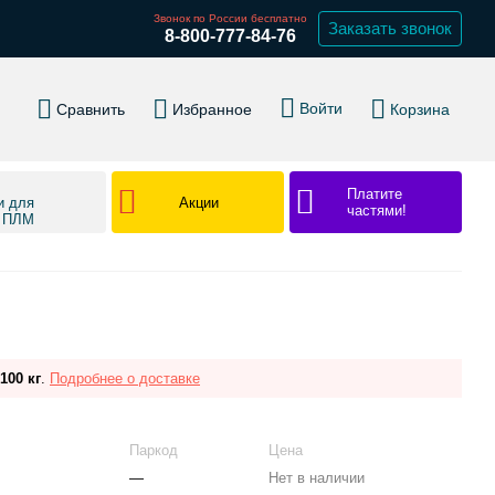
Звонок по России бесплатно
Заказать звонок
8-800-777-84-76
Войти
Сравнить
Избранное
Корзина
Платите
Акции
и для
частями!
в ПЛМ
100 кг
.
Подробнее о доставке
Паркод
Цена
—
Нет в наличии