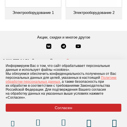
Электрооборудование 1
Электрооборудование 2
Акции, скидки и многое другое
Звонки по России
Заказать звонок
8-800-777-84-76
Информируем Вас о том, что сайт обрабатывает персональные
Москва
8 495 181-69-06
данные и использует файлы «cookies».
Мы обязуемся обеспечить конфиденциальность полученных от Вас
персональных данных для целей, указанных в настоящей
Политике
обработки персональных данных
, а также безопасность при
Каталог товаров
О компании
Доставка и оплата
Блог
Отзывы
их обработке в соответствии с требованиями Законодательства
Российской Федерации. Для подтверждения Вашего согласия
Условия рассрочки
Контакты
на обработку данных на указанных выше условиях нажмите
«Согласен».
Согласен
© 2026 «GLADIATOR»