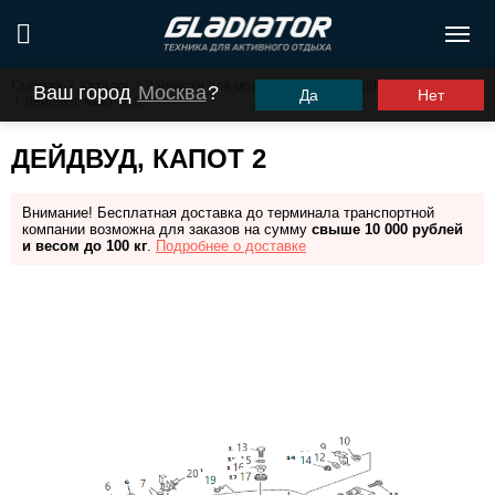
Главная
/
Каталог
/
Запчасти для моторов ПЛМ
/
G15FHS (G9.9FHS)
Ваш город
Москва
?
Да
Нет
/
Дейдвуд, капот 2
ДЕЙДВУД, КАПОТ 2
Внимание! Бесплатная доставка до терминала транспортной
компании возможна для заказов на сумму
свыше 10 000 рублей
и весом до 100 кг
.
Подробнее о доставке