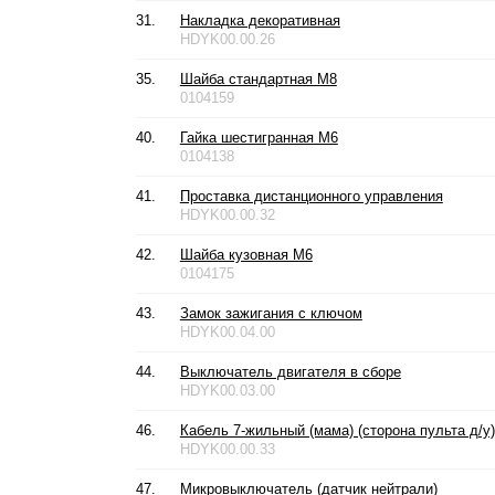
31.
Накладка декоративная
HDYK00.00.26
35.
Шайба стандартная М8
0104159
40.
Гайка шестигранная М6
0104138
41.
Проставка дистанционного управления
HDYK00.00.32
42.
Шайба кузовная М6
0104175
43.
Замок зажигания с ключом
HDYK00.04.00
44.
Выключатель двигателя в сборе
HDYK00.03.00
46.
Кабель 7-жильный (мама) (сторона пульта д/у)
HDYK00.00.33
47.
Микровыключатель (датчик нейтрали)