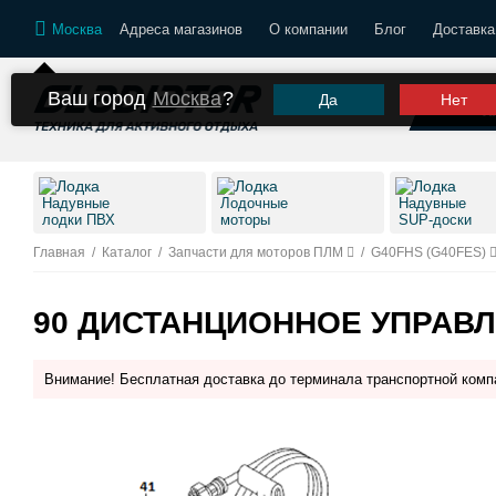
Москва
Адреса магазинов
О компании
Блог
Доставка
Ваш город
Москва
?
Да
Нет
К
Надувные
Лодочные
Надувные
лодки ПВХ
моторы
SUP-доски
Главная
/
Каталог
/
Запчасти для моторов ПЛМ
/
G40FHS (G40FES)
90 ДИСТАНЦИОННОЕ УПРАВЛ
Внимание! Бесплатная доставка до терминала транспортной комп