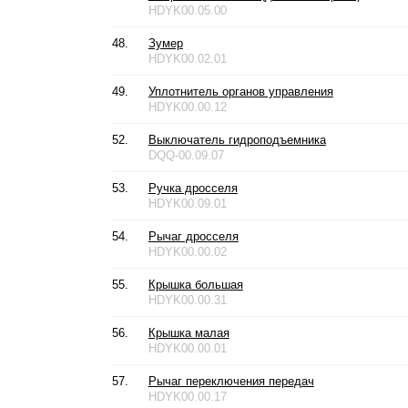
HDYK00.05.00
48.
Зумер
HDYK00.02.01
49.
Уплотнитель органов управления
HDYK00.00.12
52.
Выключатель гидроподъемника
DQQ-00.09.07
53.
Ручка дросселя
HDYK00.09.01
54.
Рычаг дросселя
HDYK00.00.02
55.
Крышка большая
HDYK00.00.31
56.
Крышка малая
HDYK00.00.01
57.
Рычаг переключения передач
HDYK00.00.17