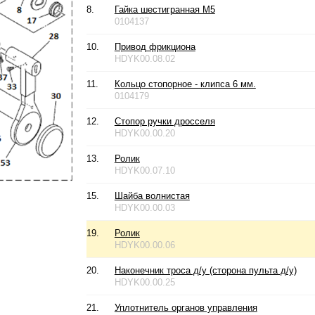
8.
Гайка шестигранная М5
0104137
10.
Привод фрикциона
HDYK00.08.02
11.
Кольцо стопорное - клипса 6 мм.
0104179
12.
Стопор ручки дросселя
HDYK00.00.20
13.
Ролик
HDYK00.07.10
15.
Шайба волнистая
HDYK00.00.03
19.
Ролик
HDYK00.00.06
20.
Наконечник троса д/у (сторона пульта д/у)
HDYK00.00.25
21.
Уплотнитель органов управления