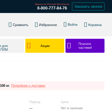
Звонок по России бесплатно
Заказать звонок
8-800-777-84-76
Войти
Сравнить
Избранное
Корзина
Платите
Акции
и для
частями!
в ПЛМ
100 кг
.
Подробнее о доставке
Паркод
Цена
—
Нет в наличии