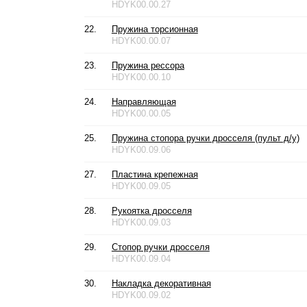
HDYK00.00.27
22.
Пружина торсионная
HDYK00.00.07
23.
Пружина рессора
HDYK00.00.10
24.
Направляющая
HDYK00.00.05
25.
Пружина стопора ручки дросселя (пульт д/у)
HDYK00.09.06
27.
Пластина крепежная
HDYK00.09.05
28.
Рукоятка дросселя
HDYK00.09.03
29.
Стопор ручки дросселя
HDYK00.09.04
30.
Накладка декоративная
HDYK00.09.02