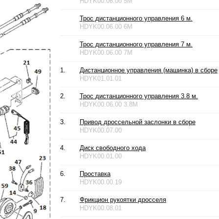
HDYK00.06.00 5M
Трос дистанционного управления 6 м.
HDYK00.06.00 6M
Трос дистанционного управления 7 м.
HDYK00.06.00 7M
1.
Дистанционное управления (машинка) в сборе
HDYK01.01.01
2.
Трос дистанционного управления 3.8 м.
HDYK00.06.00 3.8M
3.
Привод дроссельной заслонки в сборе
HDYK00.07.00
4.
Диск свободного хода
HDYK00.01.00
6.
Проставка
HDYK00.00.19
7.
Фрикцион рукоятки дросселя
HDYK00.08.01