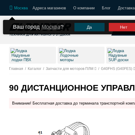
Москва
Адреса магазинов
О компании
Блог
Доставка
Ваш город
Москва
?
Да
Нет
К
Надувные
Лодочные
Надувные
лодки ПВХ
моторы
SUP-доски
Главная
/
Каталог
/
Запчасти для моторов ПЛМ
/
G40FHS (G40FES)
90 ДИСТАНЦИОННОЕ УПРАВЛ
Внимание! Бесплатная доставка до терминала транспортной комп