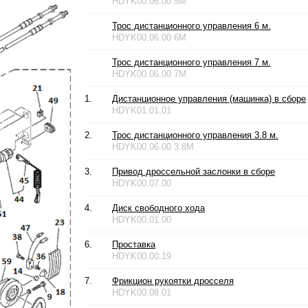
HDYK00.06.00 5M
Трос дистанционного управления 6 м.
HDYK00.06.00 6M
Трос дистанционного управления 7 м.
HDYK00.06.00 7M
1.
Дистанционное управления (машинка) в сборе
HDYK01.01.01
2.
Трос дистанционного управления 3.8 м.
HDYK00.06.00 3.8M
3.
Привод дроссельной заслонки в сборе
HDYK00.07.00
4.
Диск свободного хода
HDYK00.01.00
6.
Проставка
HDYK00.00.19
7.
Фрикцион рукоятки дросселя
HDYK00.08.01