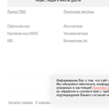
Акции, скидки и многое другое
Лодки ПВХ
Лодочные моторы
Пайольное дно
Двухтактные
Надувное дно НДНД
Четырехтактные
RIB
Водометные Jet
Информируем Вас о том, что сайт
Мы обязуемся обеспечить конфиде
Безопа
указанных в настоящей
Политике 
лучших 
их обработке в соответствии с тр
подтверждения Вашего согласия н
Каталог товаров
О компании
Доставка и оплата
Блог
Отзывы