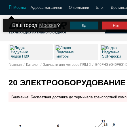
Москва
Адреса магазинов
О компании
Блог
Доставка
Ваш город
Москва
?
Да
Нет
К
Надувные
Лодочные
Надувные
лодки ПВХ
моторы
SUP-доски
Главная
/
Каталог
/
Запчасти для моторов ПЛМ
/
G40FHS (G40FES)
20 ЭЛЕКТРООБОРУДОВАНИЕ
Внимание! Бесплатная доставка до терминала транспортной комп