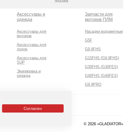
Москва
Аксессуары и
Запчасти для
одежда
моторов ПЛМ
Аксессуары для
Насадки водометные
моторов
G5F
Аксессуары для
лодок
G9.8FHS
Аксессуары для
G15FHS (G9.9FHS)
SUP
G30FHS (G30FES)
Экипировка и
одежда
G40FHS (G40FES)
G9.9PRO
Согласен
© 2026 «GLADIATOR»