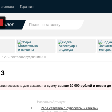
 и оплата
Гарантия
АТАЛОГ
Мототехника
Аксессуары
Запчаст
и прицепы
и одежда
моторо
/
20 Электрооборудование 3
 3
ании возможна для заказов на сумму
свыше 10 000 рублей и весом до 
Название/Артикул:
1.
Реле стартера с суппортом и гайками