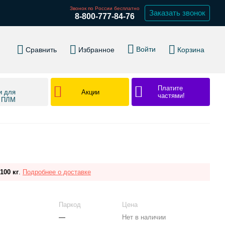
Звонок по России бесплатно
Заказать звонок
8-800-777-84-76
Войти
Сравнить
Избранное
Корзина
Платите
Акции
и для
частями!
в ПЛМ
100 кг
.
Подробнее о доставке
Паркод
Цена
—
Нет в наличии