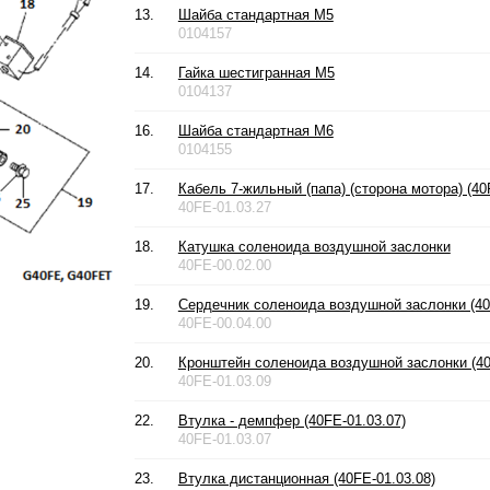
13.
Шайба стандартная М5
0104157
14.
Гайка шестигранная М5
0104137
16.
Шайба стандартная М6
0104155
17.
Кабель 7-жильный (папа) (сторона мотора) (40
40FE-01.03.27
18.
Катушка соленоида воздушной заслонки
40FE-00.02.00
19.
Сердечник соленоида воздушной заслонки (40
40FE-00.04.00
20.
Кронштейн соленоида воздушной заслонки (40
40FE-01.03.09
22.
Втулка - демпфер (40FE-01.03.07)
40FE-01.03.07
23.
Втулка дистанционная (40FE-01.03.08)