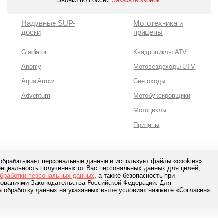
Звонки по России
Заказать звонок
Надувные SUP-
Мототехника и
доски
прицепы
Gladiator
Квадроциклы ATV
Anomy
Мотовездеходы UTV
Aqua Arrow
Снегоходы
Adventum
Мотобуксировщики
Мотоциклы
Прицепы
 обрабатывает персональные данные и использует файлы «cookies».
нциальность полученных от Вас персональных данных для целей,
сная оплата с помощью
обработки персональных данных
, а также безопасность при
банков и сервисов
ебованиями Законодательства Российской Федерации. Для
а обработку данных на указанных выше условиях нажмите «Согласен».
Условия рассрочки
Контакты