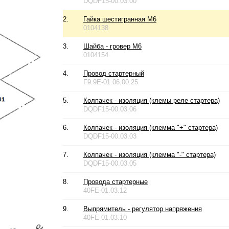
DQDF15-00.03.00
2.
Гайка шестигранная М6
0104138
3.
Шайба - гровер М6
0104154
4.
Провод стартерный
F9.9E-01.06.00.25
5.
Колпачек - изоляция (клемы реле стартера)
DQDF15-00.03.06
6.
Колпачек - изоляция (клемма "+" стартера)
DQDF15-00.03.03
7.
Колпачек - изоляция (клемма "-" стартера)
DQDF15-00.03.05
8.
Провода стартерные
40FE-01.03.12
9.
Выпрямитель - регулятор напряжения
40FE-01.03.10