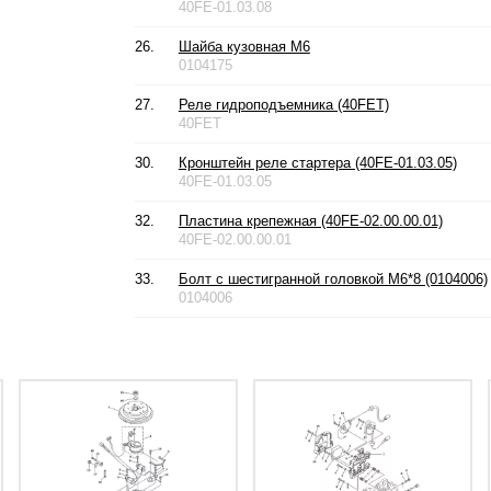
40FE-01.03.08
26.
Шайба кузовная М6
0104175
27.
Реле гидроподъемника (40FET)
40FET
30.
Кронштейн реле стартера (40FE-01.03.05)
40FE-01.03.05
32.
Пластина крепежная (40FE-02.00.00.01)
40FE-02.00.00.01
33.
Болт с шестигранной головкой М6*8 (0104006)
0104006