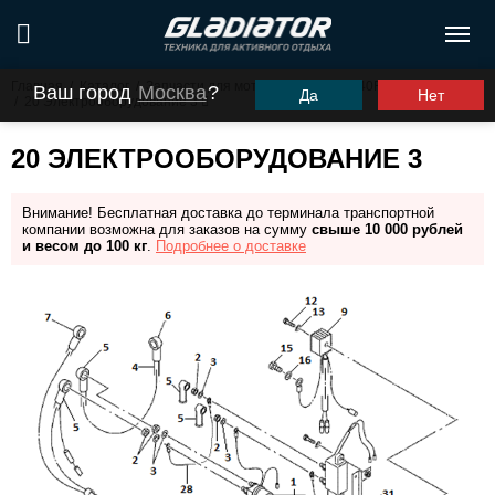
Главная
/
Каталог
/
Запчасти для моторов ПЛМ
/
G40FHS (G40FES)
Ваш город
Москва
?
Да
Нет
/
20 Электрооборудование 3
20 ЭЛЕКТРООБОРУДОВАНИЕ 3
Внимание! Бесплатная доставка до терминала транспортной
компании возможна для заказов на сумму
свыше 10 000 рублей
и весом до 100 кг
.
Подробнее о доставке