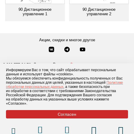
90 Дистанционное
90 Дистанционное
управление 1
управление 2
Акции, скидки и многое другое
Звонки по России
Заказать звонок
8-800-777-84-76
Информируем Вас о том, что сайт обрабатывает персональные
Москва
8 495 181-69-06
данные и использует файлы «cookies».
Мы обязуемся обеспечить конфиденциальность полученных от Вас
персональных данных для целей, указанных в настоящей
Политике
обработки персональных данных
, а также безопасность при
Каталог товаров
О компании
Доставка и оплата
Блог
Отзывы
их обработке в соответствии с требованиями Законодательства
Российской Федерации. Для подтверждения Вашего согласия
Условия рассрочки
Контакты
на обработку данных на указанных выше условиях нажмите
«Согласен».
Согласен
© 2026 «GLADIATOR»