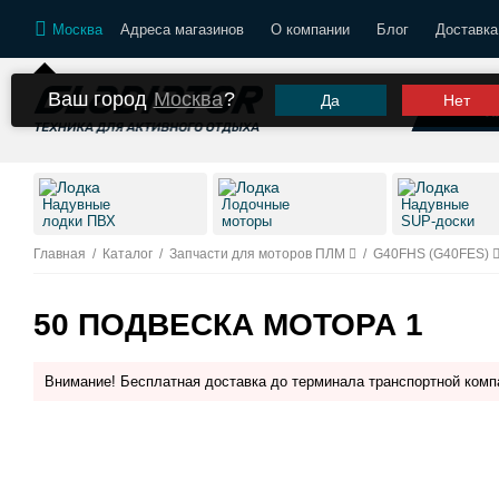
Москва
Адреса магазинов
О компании
Блог
Доставка
Ваш город
Москва
?
Да
Нет
К
Надувные
Лодочные
Надувные
лодки ПВХ
моторы
SUP-доски
Главная
/
Каталог
/
Запчасти для моторов ПЛМ
/
G40FHS (G40FES)
50 ПОДВЕСКА МОТОРА 1
Внимание! Бесплатная доставка до терминала транспортной комп