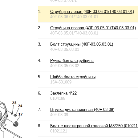
40F-03.07.01-L
1.
Струбцина левая (40F-03.06.01/T40-03.01.01)
40F-03.06.01/T40-03.01.01
2.
Струбцина правая (40F-03.05.01/T40-03.03.01)
40F-03.05.01/T40-03.03.01
3.
Болт струбцины (40F-03.05.03.01)
40F-03.05.03.01
4.
Ручка болта струбцины
40F-03.05.03.02
5.
Шайба болта струбцины
15A-501009
6.
Заклёпка 4*22
0104199
7.
Втулка дистанционная (40F-03.09)
40F-03.09
8.
Болт с шестигранной головкой М8*250 (010211
01021121