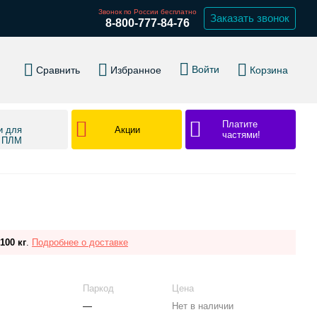
Звонок по России бесплатно
Заказать звонок
8-800-777-84-76
Войти
Сравнить
Избранное
Корзина
Платите
Акции
и для
частями!
в ПЛМ
100 кг
.
Подробнее о доставке
Паркод
Цена
—
Нет в наличии