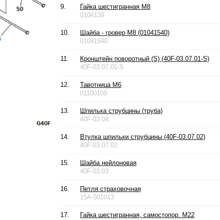
9.
Гайка шестигранная М8
0104139
10.
Шайба - гровер М8 (01041540)
01041540
11.
Кронштейн поворотный (S) (40F-03.07.01-S)
40F-03.07.01-S
12.
Тавотница М6
01100109
13.
Шпилька струбцины (труба)
40F-03.04
14.
Втулка шпильки струбцины (40F-03.07.02)
40F-03.07.02
15.
Шайба нейлоновая
40F-03.03
16.
Петля страховочная
15A-501013
17.
Гайка шестигранная, самостопор. М22