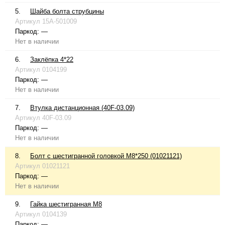
5.
Шайба болта струбцины
Артикул
15A-501009
Паркод:
—
Нет в наличии
6.
Заклёпка 4*22
Артикул
0104199
Паркод:
—
Нет в наличии
7.
Втулка дистанционная (40F-03.09)
Артикул
40F-03.09
Паркод:
—
Нет в наличии
8.
Болт с шестигранной головкой М8*250 (01021121)
Артикул
01021121
Паркод:
—
Нет в наличии
9.
Гайка шестигранная М8
Артикул
0104139
Паркод:
—