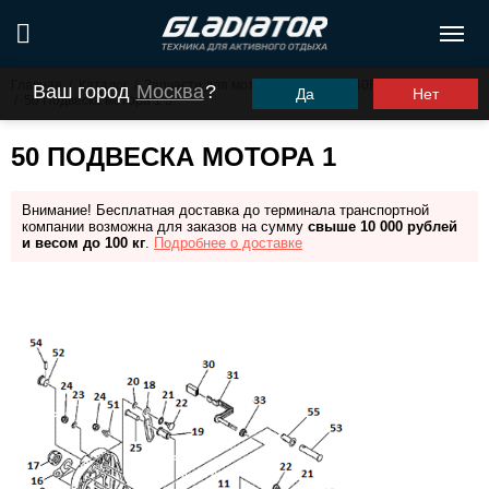
Главная
/
Каталог
/
Запчасти для моторов ПЛМ
/
G40FHS (G40FES)
Ваш город
Москва
?
Да
Нет
/
50 Подвеска мотора 1
50 ПОДВЕСКА МОТОРА 1
Внимание! Бесплатная доставка до терминала транспортной
компании возможна для заказов на сумму
свыше 10 000 рублей
и весом до 100 кг
.
Подробнее о доставке