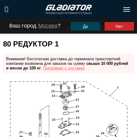
Главная
/
Каталог
/
Запчасти для моторов ПЛМ
/
G40FHS (G40FES)
Ваш город
Москва
?
Да
Нет
/
80 Редуктор 1
80 РЕДУКТОР 1
Внимание! Бесплатная доставка до терминала транспортной
компании возможна для заказов на сумму
свыше 10 000 рублей
и весом до 100 кг
.
Подробнее о доставке