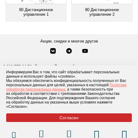
90 Дистанционное
90 Дистанционное
управление 1
управление 2
Акции, скидки и многое другое
Звонки по России
Заказать звонок
8-800-777-84-76
Информируем Вас о том, что сайт обрабатывает персональные
Москва
8 495 181-69-06
данные и использует файлы «cookies».
Мы обязуемся обеспечить конфиденциальность полученных от Вас
персональных данных для целей, указанных в настоящей
Политике
обработки персональных данных
, а также безопасность при
Каталог товаров
О компании
Доставка и оплата
Блог
Отзывы
их обработке в соответствии с требованиями Законодательства
Российской Федерации. Для подтверждения Вашего согласия
Условия рассрочки
Контакты
на обработку данных на указанных выше условиях нажмите
«Согласен».
Согласен
© 2026 «GLADIATOR»