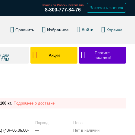
Звонок по России бесплатно
Заказать звонок
8-800-777-84-76
Войти
Сравнить
Избранное
Корзина
Платите
Акции
и для
частями!
в ПЛМ
100 кг
.
Подробнее о доставке
Паркод
Цена
 (40F-06.06.00-
—
Нет в наличии