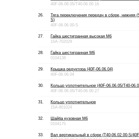
40F-06.08.05/T40-06.00.16
26.
Тяга переключения передач в сборе, нижняя (S
S)
40F-06.06.00-S
27.
Гайка шестигранная высокая М6
15A-702029
28.
Гайка шестигранная М6
0104138
29.
Крышка редуктора (40F-06.06.04)
40F-06.06.04
30.
Кольцо уплотнительное (40F-06.06.05/T40-06.0
40F-06.06.05/T40-06.00.27
31.
Кольцо уплотнительное
15A-801024
32.
Шайба кузовная М6
0104175
33.
Вал вертикальный в сборе (T40-06.02.00-S/40F