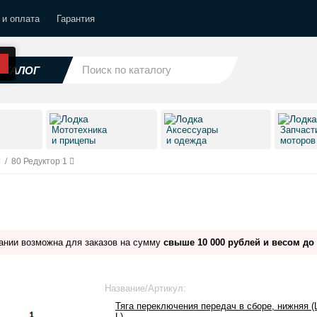
 и оплата
Гарантия
АТАЛОГ
Мототехника
Аксессуары
Запчаст
и прицепы
и одежда
моторо
/
80 Редуктор 1
ании возможна для заказов на сумму
свыше 10 000 рублей и весом до 
Название/Артикул:
Тяга переключения передач в сборе, нижняя (L)
L)