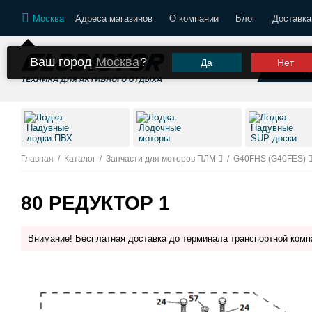
Москва
Адреса магазинов
О компании
Блог
Доставка
Ваш город
Москва
?
Да
Нет
К
Надувные
Лодочные
Надувные
лодки ПВХ
моторы
SUP-доски
Главная
/
Каталог
/
Запчасти для моторов ПЛМ
/
G40FHS (G40FES)
80 РЕДУКТОР 1
Внимание! Бесплатная доставка до терминала транспортной комп