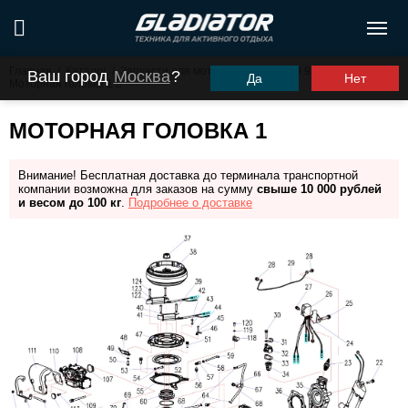
Главная
/
Каталог
/
Запчасти для моторов ПЛМ
/
G9.9PRO
/
Ваш город
Москва
?
Да
Нет
Моторная головка 1
МОТОРНАЯ ГОЛОВКА 1
Внимание! Бесплатная доставка до терминала транспортной
компании возможна для заказов на сумму
свыше 10 000 рублей
и весом до 100 кг
.
Подробнее о доставке