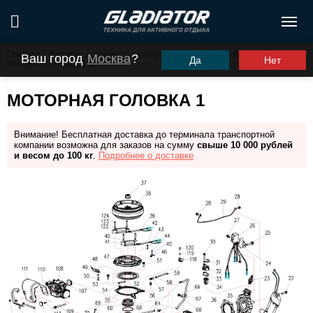
Главная
/
Каталог
/
Запчасти для моторов ПЛМ
/
G9.9PRO
/
Ваш город
Москва
?
Да
Нет
Моторная головка 1
МОТОРНАЯ ГОЛОВКА 1
Внимание! Бесплатная доставка до терминала транспортной
компании возможна для заказов на сумму
свыше 10 000 рублей
и весом до 100 кг
.
Подробнее о доставке