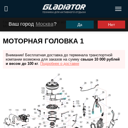
Главная
/
Каталог
/
Запчасти для моторов ПЛМ
/
G9.9PRO
/
Ваш город
Москва
?
Да
Нет
Моторная головка 1
МОТОРНАЯ ГОЛОВКА 1
Внимание! Бесплатная доставка до терминала транспортной
компании возможна для заказов на сумму
свыше 10 000 рублей
и весом до 100 кг
.
Подробнее о доставке