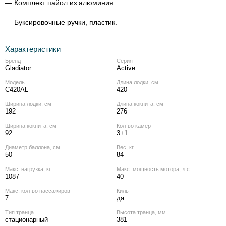
— Комплект пайол из алюминия.
— Буксировочные ручки, пластик.
Характеристики
Бренд
Серия
Gladiator
Active
Модель
Длина лодки, см
C420AL
420
Ширина лодки, см
Длина кокпита, см
192
276
Ширина кокпита, см
Кол‑во камер
92
3+1
Диаметр баллона, см
Вес, кг
50
84
Макс. нагрузка, кг
Макс. мощность мотора, л.с.
1087
40
Макс. кол‑во пассажиров
Киль
7
да
Тип транца
Высота транца, мм
стационарный
381