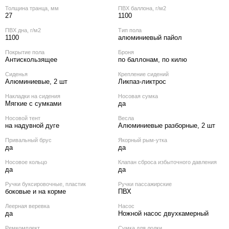
Толщина транца, мм
ПВХ баллона, г/м2
27
1100
ПВХ дна, г/м2
Тип пола
1100
алюминиевый пайол
Покрытие пола
Броня
Антискользящее
по баллонам, по килю
Сиденья
Крепление сидений
Алюминиевые, 2 шт
Ликпаз-ликтрос
Накладки на сидения
Носовая сумка
Мягкие с сумками
да
Носовой тент
Весла
на надувной дуге
Алюминиевые разборные, 2 шт
Привальный брус
Якорный рым-утка
да
да
Носовое кольцо
Клапан сброса избыточного давления
да
да
Ручки буксировочные, пластик
Ручки пассажирские
боковые и на корме
ПВХ
Леерная веревка
Насос
да
Ножной насос двухкамерный
Ремкомплект
Сумка для лодки