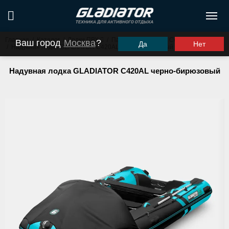
Главная
/
Каталог
/
Лодки ПВХ
/
Пайольное дно
/
Серия Active (С)
Ваш город
Москва
?
Да
Нет
/
Надувная лодка GLADIATOR C420AL черно-бирюзовый
Надувная лодка GLADIATOR C420AL черно-бирюзовый