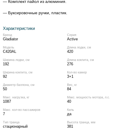
— Комплект пайол из алюминия.
— Буксировочные ручки, пластик.
Характеристики
Бренд
Серия
Gladiator
Active
Модель
Длина лодки, см
C420AL
420
Ширина лодки, см
Длина кокпита, см
192
276
Ширина кокпита, см
Кол‑во камер
92
3+1
Диаметр баллона, см
Вес, кг
50
84
Макс. нагрузка, кг
Макс. мощность мотора, л.с.
1087
40
Макс. кол‑во пассажиров
Киль
7
да
Тип транца
Высота транца, мм
стационарный
381