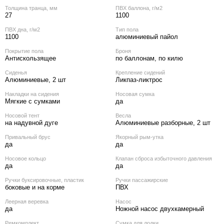
Толщина транца, мм
ПВХ баллона, г/м2
27
1100
ПВХ дна, г/м2
Тип пола
1100
алюминиевый пайол
Покрытие пола
Броня
Антискользящее
по баллонам, по килю
Сиденья
Крепление сидений
Алюминиевые, 2 шт
Ликпаз-ликтрос
Накладки на сидения
Носовая сумка
Мягкие с сумками
да
Носовой тент
Весла
на надувной дуге
Алюминиевые разборные, 2 шт
Привальный брус
Якорный рым-утка
да
да
Носовое кольцо
Клапан сброса избыточного давления
да
да
Ручки буксировочные, пластик
Ручки пассажирские
боковые и на корме
ПВХ
Леерная веревка
Насос
да
Ножной насос двухкамерный
Ремкомплект
Сумка для лодки