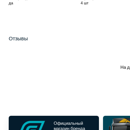
да
4 шт
Отзывы
На д
Официальный
магазин бренда