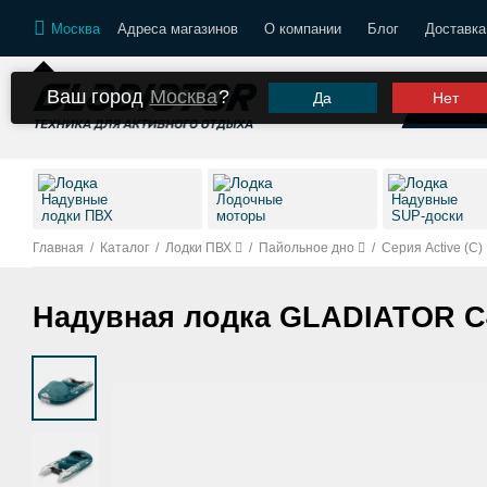
Москва
Адреса магазинов
О компании
Блог
Доставка
Ваш город
Москва
?
Да
Нет
К
Надувные
Лодочные
Надувные
лодки ПВХ
моторы
SUP-доски
Главная
/
Каталог
/
Лодки ПВХ
/
Пайольное дно
/
Серия Active (С)
Надувная лодка GLADIATOR C