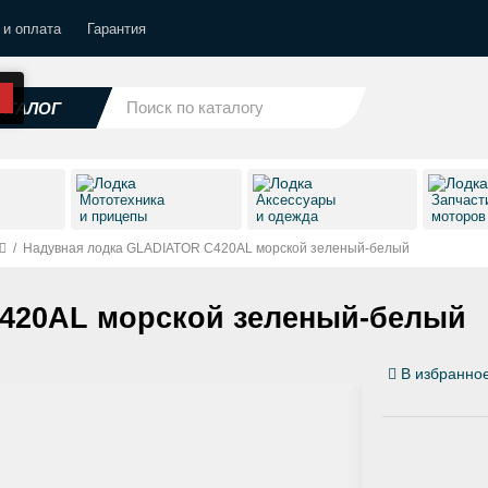
 и оплата
Гарантия
АТАЛОГ
Мототехника
Аксессуары
Запчаст
и прицепы
и одежда
моторо
/
Надувная лодка GLADIATOR C420AL морской зеленый-белый
420AL морской зеленый-белый
В избранно