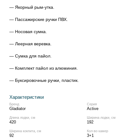
— Якорный
рым-утка
.
— Пассажирские ручки ПВХ.
— Носовая сумка.
— Леерная веревка.
— Сумка для пайол.
— Комплект пайол из алюминия.
— Буксировочные ручки, пластик.
Характеристики
Бренд
Серия
Gladiator
Active
Длина лодки, см
Ширина лодки, см
420
192
Ширина кокпита, см
Кол‑во камер
92
3+1