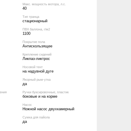
Макс. мощность мотора, л.с.
40
Тип транца
стационарный
ПВХ баллона, г/м2
1100
Покрытие пола
Антискользящее
Крепление сидений
Ликпаз-ликтрос
Носовой тент
на надувной дуге
Якорный рым-утка
да
ения
Ручки буксировочные, пластик
боковые и на корме
Насос
Ножной насос двухкамерный
Сумка для пайола
да