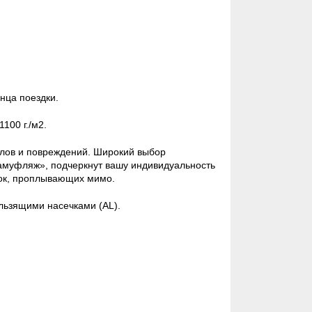
нца поездки.
1100 г./м2.
олов и повреждений. Широкий выбор
амуфляж», подчеркнут вашу индивидуальность
док, проплывающих мимо.
льзящими насечками (AL).