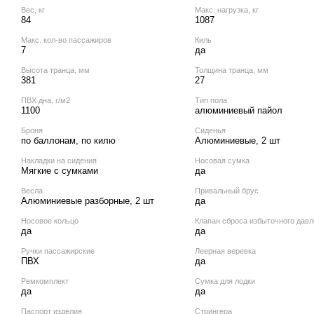
Вес, кг
Макс. нагрузка, кг
84
1087
Макс. кол‑во пассажиров
Киль
7
да
Высота транца, мм
Толщина транца, мм
381
27
ПВХ дна, г/м2
Тип пола
1100
алюминиевый пайол
Броня
Сиденья
по баллонам, по килю
Алюминиевые, 2 шт
Накладки на сидения
Носовая сумка
Мягкие с сумками
да
Весла
Привальный брус
Алюминиевые разборные, 2 шт
да
Носовое кольцо
Клапан сброса избыточного давл
да
да
Ручки пассажирские
Леерная веревка
ПВХ
да
Ремкомплект
Сумка для лодки
да
да
Паспорт изделия
Стрингера