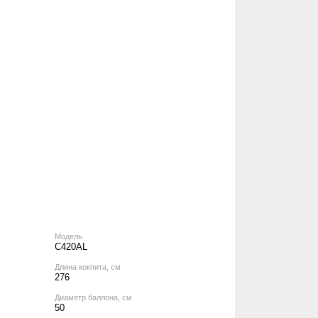
Модель
C420AL
Длина кокпита, см
276
Диаметр баллона, см
50