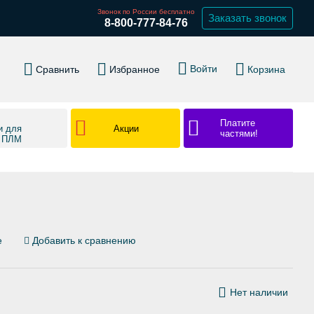
Звонок по России бесплатно
Заказать звонок
8-800-777-84-76
Войти
Сравнить
Избранное
Корзина
Платите
Акции
и для
частями!
в ПЛМ
е
Добавить к сравнению
Нет наличии