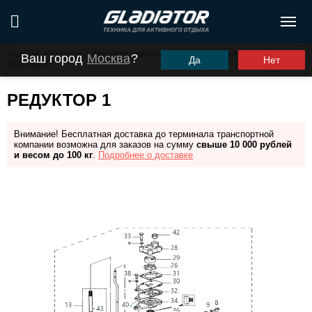
Главная
/
Каталог
/
Запчасти для моторов ПЛМ
/
G9.8FHS
/
Ваш город
Москва
?
Да
Нет
Редуктор 1
РЕДУКТОР 1
Внимание! Бесплатная доставка до терминала транспортной
компании возможна для заказов на сумму
свыше 10 000 рублей
и весом до 100 кг
.
Подробнее о доставке