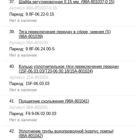
37.
Шайба регулировочная 0.15 мм. (98A-801037-0.15)
Артикул
98A-801037-0.15
Паркод:
9.8F-06.22-0.15
Нет в наличии
39.
Тяга переключения передач в сборе, нижняя (S)
(98A-801039)
Артикул
98A-801039
Паркод:
9.8F-06.24.00-S
Нет в наличии
40.
Кольцо уплотнительное тяги переключения передач
(15F-06.03.03/T20-06.00.18/15A-801024)
Артикул
15A-801024
Паркод:
15F-06.03.03
Нет в наличии
41.
Подшипник скольжения (98A-801041)
Артикул
98A-801041
Паркод:
F9.9-06.02.00.03
Нет в наличии
42.
Уплотнение трубы водопроводной (корпус помпы)
(98A-801042)