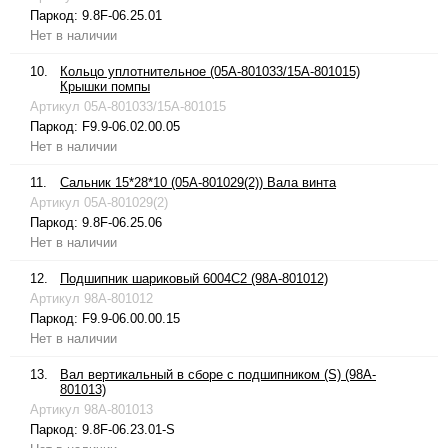
Паркод:
9.8F-06.25.01
Нет в наличии
10.
Кольцо уплотнительное (05A-801033/15A-801015)
Крышки помпы
Артикул
05A-801033/15A-801015
Паркод:
F9.9-06.02.00.05
Нет в наличии
11.
Сальник 15*28*10 (05A-801029(2)) Вала винта
Артикул
05A-801029(2)
Паркод:
9.8F-06.25.06
Нет в наличии
12.
Подшипник шариковый 6004C2 (98A-801012)
Артикул
98A-801012
Паркод:
F9.9-06.00.00.15
Нет в наличии
13.
Вал вертикальный в сборе с подшипником (S) (98A-
801013)
Артикул
98A-801013
Паркод:
9.8F-06.23.01-S