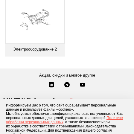
Электрооборудование 2
Акции, скидки и многое другое
Звонки по России
Заказать звонок
8-800-777-84-76
Информируем Вас о том, что сайт обрабатывает персональные
Москва
8 495 181-69-06
данные и использует файлы «cookies».
Мы обязуемся обеспечить конфиденциальность полученных от Вас
персональных данных для целей, указанных в настоящей
Политике
обработки персональных данных
, а также безопасность при
Каталог товаров
О компании
Доставка и оплата
Блог
Отзывы
их обработке в соответствии с требованиями Законодательства
Российской Федерации. Для подтверждения Вашего согласия
Условия рассрочки
Контакты