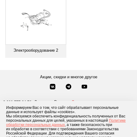
Электрооборудование 2
Акции, скидки и многое другое
Звонки по России
Заказать звонок
8-800-777-84-76
Информируем Вас о том, что сайт обрабатывает персональные
Москва
8 495 181-69-06
данные и использует файлы «cookies».
Мы обязуемся обеспечить конфиденциальность полученных от Вас
персональных данных для целей, указанных в настоящей
Политике
обработки персональных данных
, а также безопасность при
Каталог товаров
О компании
Доставка и оплата
Блог
Отзывы
их обработке в соответствии с требованиями Законодательства
Российской Федерации. Для подтверждения Вашего согласия
Условия рассрочки
Контакты