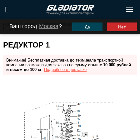
Главная
/
Каталог
/
Запчасти для моторов ПЛМ
/
G9.8FHS
/
Ваш город
Москва
?
Да
Нет
Редуктор 1
РЕДУКТОР 1
Внимание! Бесплатная доставка до терминала транспортной
компании возможна для заказов на сумму
свыше 10 000 рублей
и весом до 100 кг
.
Подробнее о доставке