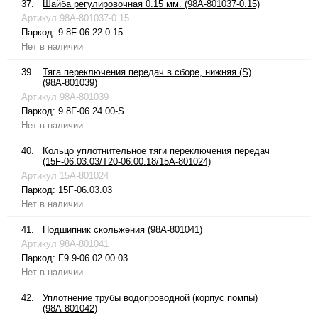
37.
Шайба регулировочная 0.15 мм. (98A-801037-0.15)
Артикул
98A-801037-0.15
Паркод:
9.8F-06.22-0.15
Нет в наличии
39.
Тяга переключения передач в сборе, нижняя (S)
(98A-801039)
Артикул
98A-801039
Паркод:
9.8F-06.24.00-S
Нет в наличии
40.
Кольцо уплотнительное тяги переключения передач
(15F-06.03.03/T20-06.00.18/15A-801024)
Артикул
15A-801024
Паркод:
15F-06.03.03
Нет в наличии
41.
Подшипник скольжения (98A-801041)
Артикул
98A-801041
Паркод:
F9.9-06.02.00.03
Нет в наличии
42.
Уплотнение трубы водопроводной (корпус помпы)
(98A-801042)