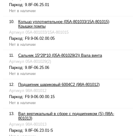
Паркод:
9.8F-06.25.01
Нет в наличии
10.
Кольцо уплотнительное (05A-801033/15A-801015)
Крышки помпы
Артикул
05A-801033/15A-801015
Паркод:
F9.9-06.02.00.05
Нет в наличии
11.
Сальник 15*28*10 (05A-801029(2)) Вала винта
Артикул
05A-801029(2)
Паркод:
9.8F-06.25.06
Нет в наличии
12.
Подшипник шариковый 6004C2 (98A-801012)
Артикул
98A-801012
Паркод:
F9.9-06.00.00.15
Нет в наличии
13.
Вал вертикальный в сборе с подшипником (S) (98A-
801013)
Артикул
98A-801013
Паркод:
9.8F-06.23.01-S