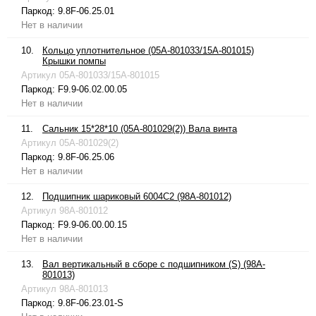
Паркод:
9.8F-06.25.01
Нет в наличии
10.
Кольцо уплотнительное (05A-801033/15A-801015)
Крышки помпы
Артикул
05A-801033/15A-801015
Паркод:
F9.9-06.02.00.05
Нет в наличии
11.
Сальник 15*28*10 (05A-801029(2)) Вала винта
Артикул
05A-801029(2)
Паркод:
9.8F-06.25.06
Нет в наличии
12.
Подшипник шариковый 6004C2 (98A-801012)
Артикул
98A-801012
Паркод:
F9.9-06.00.00.15
Нет в наличии
13.
Вал вертикальный в сборе с подшипником (S) (98A-
801013)
Артикул
98A-801013
Паркод:
9.8F-06.23.01-S