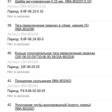
37.
Шайба регулировочная 0.15 мм. (98A-801037-0.15)
Артикул
98A-801037-0.15
Паркод:
9.8F-06.22-0.15
Нет в наличии
39.
Тяга переключения передач в сборе, нижняя (S)
(98A-801039)
Артикул
98A-801039
Паркод:
9.8F-06.24.00-S
Нет в наличии
40.
Кольцо уплотнительное тяги переключения передач
(15F-06.03.03/T20-06.00.18/15A-801024)
Артикул
15A-801024
Паркод:
15F-06.03.03
Нет в наличии
41.
Подшипник скольжения (98A-801041)
Артикул
98A-801041
Паркод:
F9.9-06.02.00.03
Нет в наличии
42.
Уплотнение трубы водопроводной (корпус помпы)
(98A-801042)