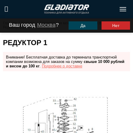
Главная
/
Каталог
/
Запчасти для моторов ПЛМ
/
G9.8FHS
/
Ваш город
Москва
?
Да
Нет
Редуктор 1
РЕДУКТОР 1
Внимание! Бесплатная доставка до терминала транспортной
компании возможна для заказов на сумму
свыше 10 000 рублей
и весом до 100 кг
.
Подробнее о доставке