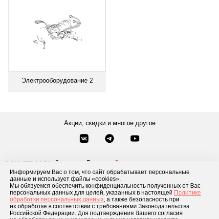
Электрооборудование 2
Акции, скидки и многое другое
Звонки по России
Заказать звонок
8-800-777-84-76
Информируем Вас о том, что сайт обрабатывает персональные
Москва
8 495 181-69-06
данные и использует файлы «cookies».
Мы обязуемся обеспечить конфиденциальность полученных от Вас
персональных данных для целей, указанных в настоящей
Политике
обработки персональных данных
, а также безопасность при
Каталог товаров
О компании
Доставка и оплата
Блог
Отзывы
их обработке в соответствии с требованиями Законодательства
Российской Федерации. Для подтверждения Вашего согласия
Условия рассрочки
Контакты