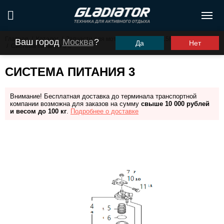
Главная
/
Каталог
/
Запчасти для моторов ПЛМ
/
G15FHS (G9.9FHS)
Ваш город
Москва
?
Да
Нет
/
Система питания 3
СИСТЕМА ПИТАНИЯ 3
Внимание! Бесплатная доставка до терминала транспортной
компании возможна для заказов на сумму
свыше 10 000 рублей
и весом до 100 кг
.
Подробнее о доставке