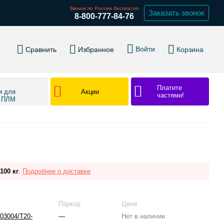
Звонок по России бесплатно
Заказать звонок
8-800-777-84-76
Войти
Сравнить
Избранное
Корзина
Платите
Акции
и для
частями!
в ПЛМ
100 кг
.
Подробнее о доставке
Паркод
Цена
303004/T20-
—
Нет в наличии