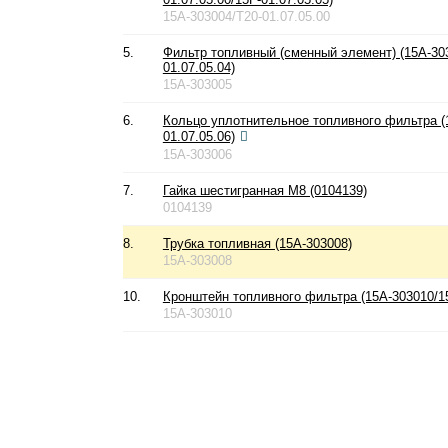
15A-303004/T20-01.07.05.00
5.
Фильтр топливный (сменный элемент) (15A-30
01.07.05.04)
15A-303005
6.
Кольцо уплотнительное топливного фильтра (
01.07.05.06)
15A-303006
7.
Гайка шестигранная М8 (0104139)
0104139
8.
Трубка топливная (15A-303008)
15A-303008
10.
Кронштейн топливного фильтра (15A-303010/15
15A-303010