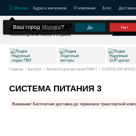
Москва
Адреса магазинов
О компании
Блог
Доставка
Ваш город
Москва
?
Да
Нет
К
Надувные
Лодочные
Надувные
лодки ПВХ
моторы
SUP-доски
Главная
/
Каталог
/
Запчасти для моторов ПЛМ
/
G15FHS (G9.9FHS)
СИСТЕМА ПИТАНИЯ 3
Внимание! Бесплатная доставка до терминала транспортной комп