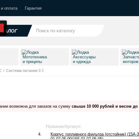
 и оплата
Гарантия
АТАЛОГ
Мототехника
Аксессуары
Запчаст
и прицепы
и одежда
моторо
/
Система питания 3
ании возможна для заказов на сумму
свыше 10 000 рублей и весом до 
Название/Артикул:
4.
Корпус топливного фильтра (отстойник) (15A-
01.07.05.00/15F-01.07.05.05)