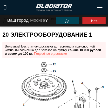
Главная
/
Каталог
/
Запчасти для моторов ПЛМ
/
G30FHS (G30FES)
Ваш город
Москва
?
Да
Нет
/
20 Электрооборудование 1
20 ЭЛЕКТРООБОРУДОВАНИЕ 1
Внимание! Бесплатная доставка до терминала транспортной
компании возможна для заказов на сумму
свыше 10 000 рублей
и весом до 100 кг
.
Подробнее о доставке