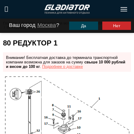
Главная
/
Каталог
/
Запчасти для моторов ПЛМ
/
G30FHS (G30FES)
Ваш город
Москва
?
Да
Нет
/
80 Редуктор 1
80 РЕДУКТОР 1
Внимание! Бесплатная доставка до терминала транспортной
компании возможна для заказов на сумму
свыше 10 000 рублей
и весом до 100 кг
.
Подробнее о доставке