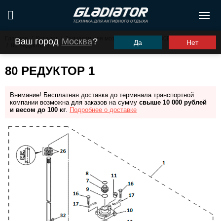
Главная
/
Каталог
/
Запчасти для моторов ПЛМ
/
G30FHS (G30FES)
Ваш город
Москва
?
Да
Нет
/
80 Редуктор 1
80 РЕДУКТОР 1
Внимание! Бесплатная доставка до терминала транспортной
компании возможна для заказов на сумму
свыше 10 000 рублей
и весом до 100 кг
.
Подробнее о доставке