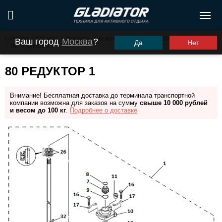
Главная
/
Каталог
/
Запчасти для моторов ПЛМ
/
G30FHS (G30FES)
Ваш город
Москва
?
Да
Нет
/
80 Редуктор 1
80 РЕДУКТОР 1
Внимание! Бесплатная доставка до терминала транспортной
компании возможна для заказов на сумму
свыше 10 000 рублей
и весом до 100 кг
.
Подробнее о доставке