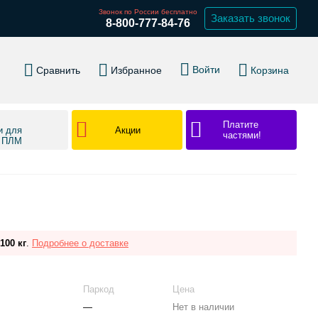
Звонок по России бесплатно
Заказать звонок
8-800-777-84-76
Войти
Сравнить
Избранное
Корзина
Платите
Акции
и для
частями!
в ПЛМ
100 кг
.
Подробнее о доставке
Паркод
Цена
—
Нет в наличии