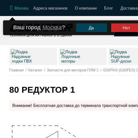
Москва
Адреса магазинов
О компании
Блог
Доставка
Ваш город
Москва
?
Да
Нет
К
Надувные
Лодочные
Надувные
лодки ПВХ
моторы
SUP-доски
Главная
/
Каталог
/
Запчасти для моторов ПЛМ
/
G30FHS (G30FES)
80 РЕДУКТОР 1
Внимание! Бесплатная доставка до терминала транспортной комп