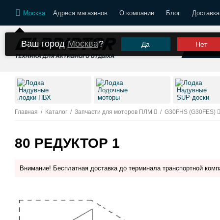
Москва
Адреса магазинов
О компании
Блог
Доставка
Ваш город
Москва
?
Да
Нет
К
Надувные
Лодочные
Надувные
лодки ПВХ
моторы
SUP-доски
Главная
/
Каталог
/
Запчасти для моторов ПЛМ
/
G30FHS (G30FES)
80 РЕДУКТОР 1
Внимание! Бесплатная доставка до терминала транспортной комп