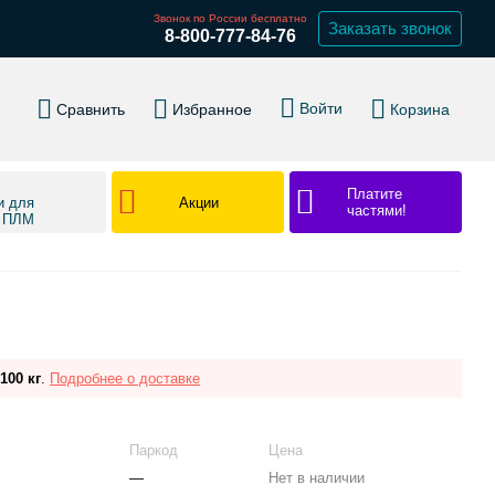
Звонок по России бесплатно
Заказать звонок
8-800-777-84-76
Войти
Сравнить
Избранное
Корзина
Платите
Акции
и для
частями!
в ПЛМ
100 кг
.
Подробнее о доставке
Паркод
Цена
—
Нет в наличии