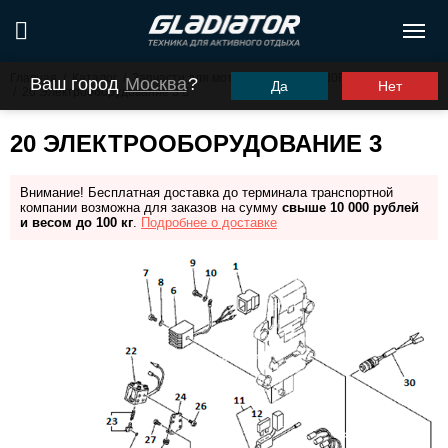
Главная
/
Каталог
/
Запчасти для моторов ПЛМ
/
G30FHS (G30FES)
Ваш город
Москва
?
Да
Нет
/
20 Электрооборудование 3
20 ЭЛЕКТРООБОРУДОВАНИЕ 3
Внимание! Бесплатная доставка до терминала транспортной
компании возможна для заказов на сумму
свыше 10 000 рублей
и весом до 100 кг
.
Подробнее о доставке