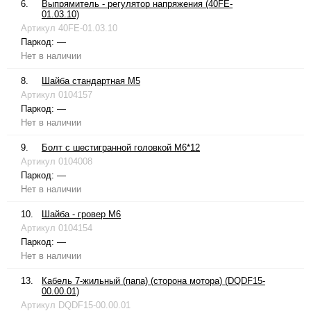
6.
Выпрямитель - регулятор напряжения (40FE-
01.03.10)
Артикул
40FE-01.03.10
Паркод:
—
Нет в наличии
8.
Шайба стандартная М5
Артикул
0104157
Паркод:
—
Нет в наличии
9.
Болт с шестигранной головкой М6*12
Артикул
0104008
Паркод:
—
Нет в наличии
10.
Шайба - гровер М6
Артикул
0104154
Паркод:
—
Нет в наличии
13.
Кабель 7-жильный (папа) (сторона мотора) (DQDF15-
00.00.01)
Артикул
DQDF15-00.00.01